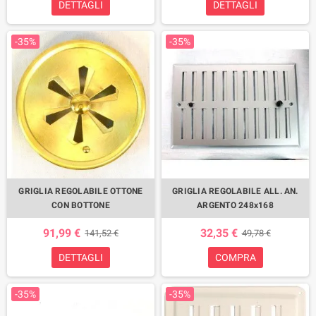
DETTAGLI
DETTAGLI
-35%
-35%
GRIGLIA REGOLABILE OTTONE
GRIGLIA REGOLABILE ALL. AN.
CON BOTTONE
ARGENTO 248x168
91,99 €
32,35 €
141,52 €
49,78 €
DETTAGLI
COMPRA
-35%
-35%