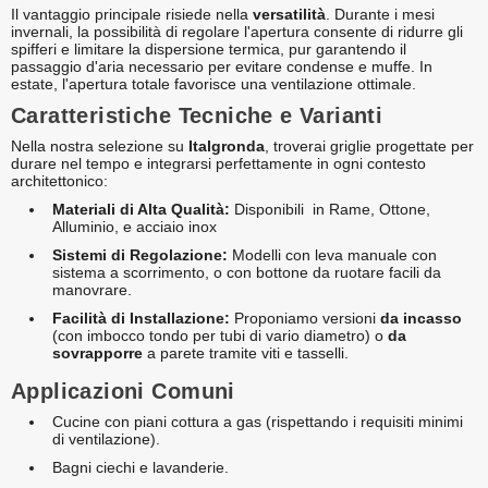
Il vantaggio principale risiede nella
versatilità
. Durante i mesi
invernali, la possibilità di regolare l'apertura consente di ridurre gli
spifferi e limitare la dispersione termica, pur garantendo il
passaggio d'aria necessario per evitare condense e muffe. In
estate, l'apertura totale favorisce una ventilazione ottimale.
Caratteristiche Tecniche e Varianti
Nella nostra selezione su
Italgronda
, troverai griglie progettate per
durare nel tempo e integrarsi perfettamente in ogni contesto
architettonico:
Materiali di Alta Qualità:
Disponibili in Rame, Ottone,
Alluminio, e acciaio inox
Sistemi di Regolazione:
Modelli con leva manuale con
sistema a scorrimento, o con bottone da ruotare facili da
manovrare.
Facilità di Installazione:
Proponiamo versioni
da incasso
(con imbocco tondo per tubi di vario diametro) o
da
sovrapporre
a parete tramite viti e tasselli.
Applicazioni Comuni
Cucine con piani cottura a gas (rispettando i requisiti minimi
di ventilazione).
Bagni ciechi e lavanderie.