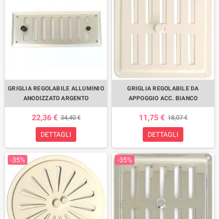
GRIGLIA REGOLABILE ALLUMINIO
GRIGLIA REGOLABILE DA
ANODIZZATO ARGENTO
APPOGGIO ACC. BIANCO
22,36 €
11,75 €
34,40 €
18,07 €
DETTAGLI
DETTAGLI
-35%
-35%