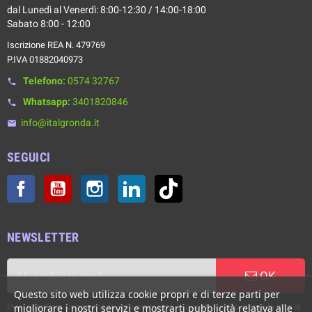
dal Lunedì al Venerdì: 8:00-12:30 / 14:00-18:00
Sabato 8:00 - 12:00
Iscrizione REA N. 479769
P.IVA 01882040973
Telefono:
0574 32767
phone
Whatsapp:
3401820846
phone
info@italgronda.it
email
SEGUICI
Facebook
YouTube
Instagram
LinkedIn
TikTok
NEWSLETTER
OK
Questo sito web utilizza cookie propri e di terze parti per
Puoi annullare l'iscrizione in ogni momento. A questo scopo, cerca le info di
migliorare i nostri servizi e mostrarti pubblicità relativa alle