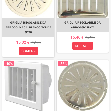
GRIGLIA REGOLABILE DA
GRIGLIA REGOLABILE DA
APPOGGIO ACC. BIANCO TONDA
APPOGGIO INOX
Ø170
15,46 €
23,79 €
15,02 €
23,10 €
DETTAGLI
COMPRA
-40%
-35%