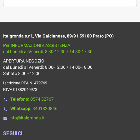
Italgronda s.r.l., Via Galcianese, 89/91 59100 Prato (PO)
Per INFORMAZIONI e ASSISTENZA
dal Lunedì al Venerdì: 8:30-12:30 / 14:30-17:30
APERTURA NEGOZIO
dal Lunedì al Venerdì: 8:00-12:30 / 14:00-18:00
Sabato 8:00 - 12:00
Iscrizione REA N. 479769
P.IVA 01882040973
Telefono:
0574 32767
phone
Whatsapp:
3401820846
phone
info@italgronda.it
email
SEGUICI