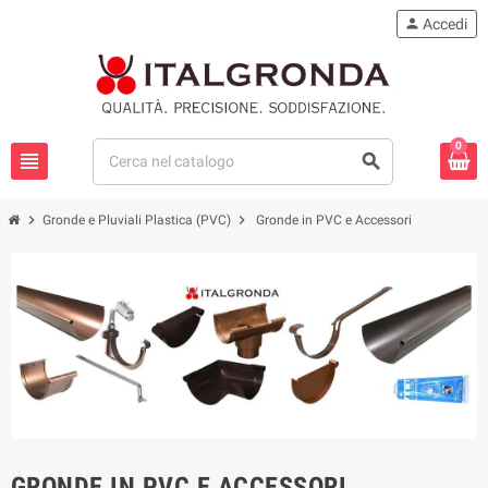
person
Accedi
0
view_headline
search
chevron_right
chevron_right
Gronde e Pluviali Plastica (PVC)
Gronde in PVC e Accessori
GRONDE IN PVC E ACCESSORI