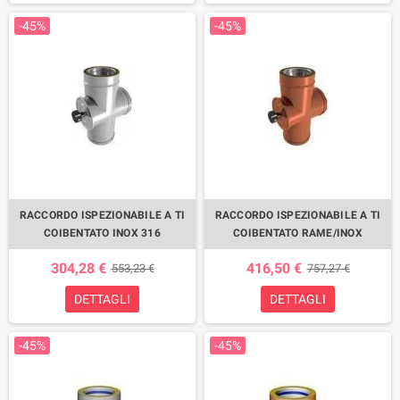
-45%
-45%
RACCORDO ISPEZIONABILE A TI
RACCORDO ISPEZIONABILE A TI
COIBENTATO INOX 316
COIBENTATO RAME/INOX
304,28 €
416,50 €
553,23 €
757,27 €
DETTAGLI
DETTAGLI
-45%
-45%