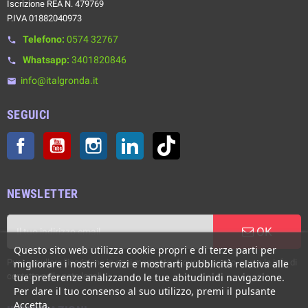
Iscrizione REA N. 479769
P.IVA 01882040973
Telefono:
0574 32767
phone
Whatsapp:
3401820846
phone
info@italgronda.it
email
SEGUICI
Facebook
YouTube
Instagram
LinkedIn
TikTok
NEWSLETTER
OK
Questo sito web utilizza cookie propri e di terze parti per
Puoi annullare l'iscrizione in ogni momento. A questo scopo, cerca le info di
migliorare i nostri servizi e mostrarti pubblicità relativa alle
contatto nelle note legali.
tue preferenze analizzando le tue abitudinidi navigazione.
Per dare il tuo consenso al suo utilizzo, premi il pulsante
Accetta.