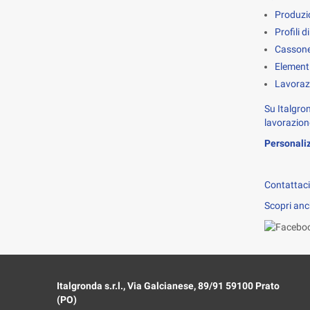
Produzi
Profili 
Cassonet
Elementi
Lavorazi
Su Italgron
lavorazion
Personali
Contattaci 
Scopri anch
Italgronda s.r.l., Via Galcianese, 89/91 59100 Prato
(PO)