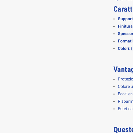
Caratt
Suppor
Finitura
Spessor
Formati
Colori
: 
Vantag
Protezio
Colore u
Eccellen
Risparmi
Estetica
Queste