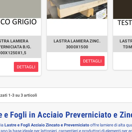
STRA LAMIERA
LASTRA LAMIERA ZINC.
LASTR
ERNICIATA B/G.
3000X1500
TDM
000X1250X1,5
DETTAGLI
DETTAGLI
zati 1-3 su 3 articoli
e e Fogli in Acciaio Preverniciato e Zi
ia 
Lastre e Fogli Acciaio Zincato e Preverniciato
 offre lamiere di alta qu
no la base ideale per lattonieri, carpentieri e produttori di elementi per edi