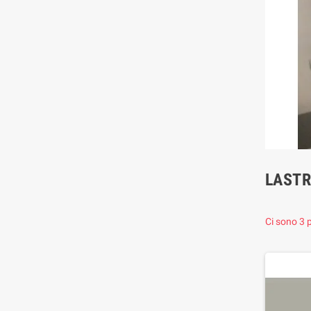
LASTR
Ci sono 3 p