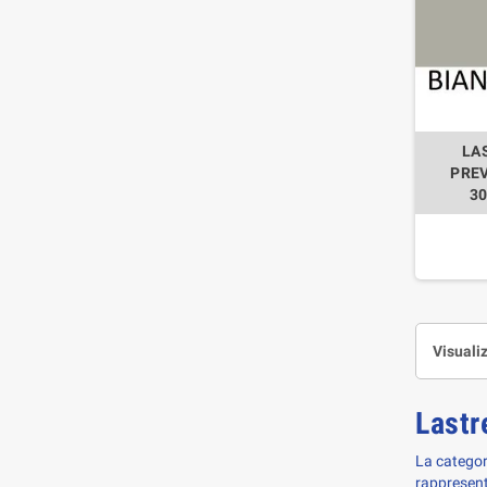
LA
PREV
3
Visualiz
Lastr
La categor
rappresenta