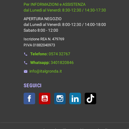
Per INFORMAZIONI e ASSISTENZA
dal Lunedì al Venerdì: 8:30-12:30 / 14:30-17:30
APERTURA NEGOZIO
dal Lunedì al Venerdì: 8:00-12:30 / 14:00-18:00
Sabato 8:00 - 12:00
Iscrizione REA N. 479769
P.IVA 01882040973
Telefono:
0574 32767
phone
Whatsapp:
3401820846
phone
info@italgronda.it
email
SEGUICI
Facebook
YouTube
Instagram
LinkedIn
TikTok