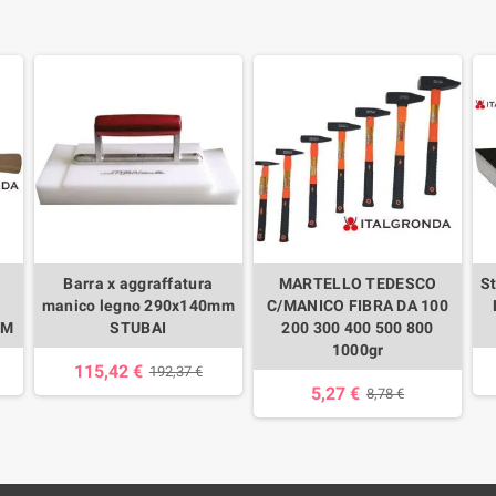
Barra x aggraffatura
MARTELLO TEDESCO
S
manico legno 290x140mm
C/MANICO FIBRA DA 100
MM
STUBAI
200 300 400 500 800
1000gr
115,42 €
192,37 €
5,27 €
8,78 €