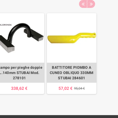
tampo per pieghe doppie
BATTITORE PIOMBO A
MAR
L.140mm STUBAI Mod.
CUNEO OBLIQUO 330MM
BATTENT
278101
STUBAI 284601
CON M
338,62 €
57,02 €
4,
95,04 €