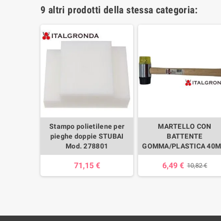
9 altri prodotti della stessa categoria:
pa STUBAI
Stampo polietilene per
MARTELLO CON
201
pieghe doppie STUBAI
BATTENTE
Mod. 278801
GOMMA/PLASTICA 40
7,04 €
71,15 €
6,49 €
10,82 €