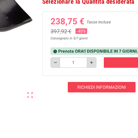
Selezionare la Quantità desiderata
238,75 €
Tasse incluse
397,92 €
-40%
Consegnato in 5/7 giorni
Prenota ORA!! DISPONIBILE IN 7 GIORNI.
new_releases
remove
add
RICHIEDI INFORMAZIONI
zoom_out_map