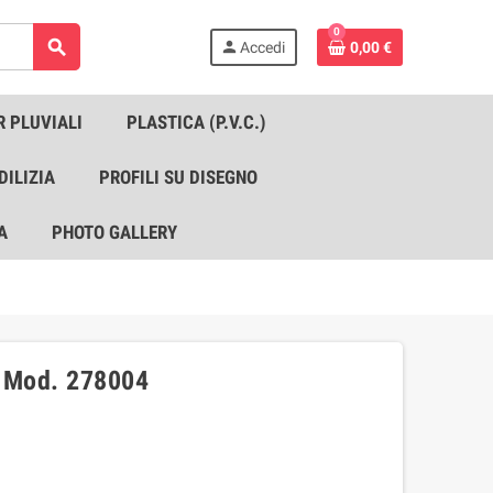
0
search
person
Accedi
0,00 €
R PLUVIALI
PLASTICA (P.V.C.)
DILIZIA
PROFILI SU DISEGNO
A
PHOTO GALLERY
 Mod. 278004