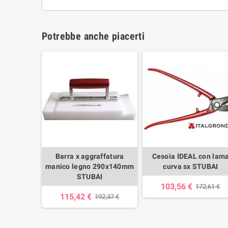
Potrebbe anche piacerti
Barra x aggraffatura
Cesoia IDEAL con lam
manico legno 290x140mm
curva sx STUBAI
STUBAI
103,56 €
172,61 €
115,42 €
192,37 €