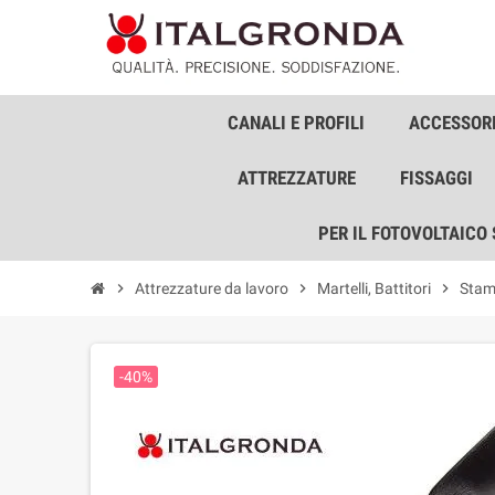
CANALI E PROFILI
ACCESSORI
ATTREZZATURE
FISSAGGI
PER IL FOTOVOLTAICO
chevron_right
Attrezzature da lavoro
chevron_right
Martelli, Battitori
chevron_right
Stam
-40%