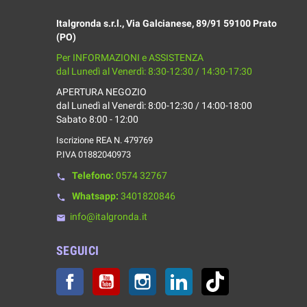
Italgronda s.r.l., Via Galcianese, 89/91 59100 Prato
(PO)
Per INFORMAZIONI e ASSISTENZA
dal Lunedì al Venerdì: 8:30-12:30 / 14:30-17:30
APERTURA NEGOZIO
dal Lunedì al Venerdì: 8:00-12:30 / 14:00-18:00
Sabato 8:00 - 12:00
Iscrizione REA N. 479769
P.IVA 01882040973
Telefono:
0574 32767
phone
Whatsapp:
3401820846
phone
info@italgronda.it
email
SEGUICI
Facebook
YouTube
Instagram
LinkedIn
TikTok