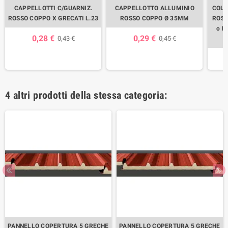
CAPPELLOTTI C/GUARNIZ.
CAPPELLOTTO ALLUMINIO
COLM
ROSSO COPPO X GRECATI L.23
ROSSO COPPO Ø 35MM
ROSS
o L
0,28 €
0,29 €
0,43 €
0,45 €
4 altri prodotti della stessa categoria:
PANNELLO COPERTURA 5 GRECHE
PANNELLO COPERTURA 5 GRECHE