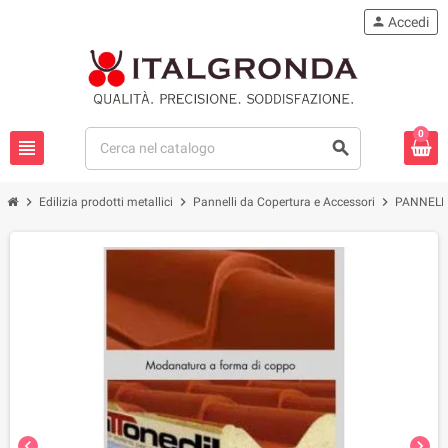
person
Accedi
0
view_headline
search
chevron_right
chevron_right
chevron_right
Edilizia prodotti metallici
Pannelli da Copertura e Accessori
PANNELL
chevron_left
chevron_right