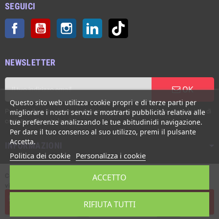
SEGUICI
Facebook
YouTube
Instagram
LinkedIn
TikTok
NEWSLETTER
OK
Questo sito web utilizza cookie propri e di terze parti per
Puoi annullare l'iscrizione in ogni momento. A questo scopo, cerca le info di
migliorare i nostri servizi e mostrarti pubblicità relativa alle
contatto nelle note legali.
tue preferenze analizzando le tue abitudinidi navigazione.
Per dare il tuo consenso al suo utilizzo, premi il pulsante
Accetta.
INFORMAZIONI
Politica dei cookie
Personalizza i cookie
Copyright © Italgronda s.r.l. 2002/2026. Tutti i diritti sono riservati. E'
ACCETTO
vietata la riproduzione anche parziale.
Powered by Giotto s.r.l.
L'assistenza live è disponibile dal Lunedì al Venerdì, ore 8:00 - 12:30 /
RIFIUTA TUTTI
14:00 - 17:30.