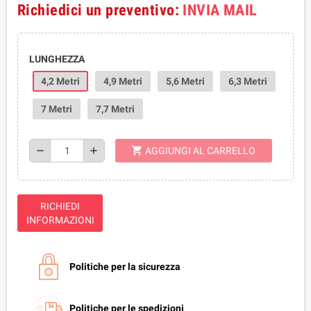
Richiedici un preventivo:
INVIA MAIL
LUNGHEZZA
4,2 Metri
4,9 Metri
5,6 Metri
6,3 Metri
7 Metri
7,7 Metri
shopping_cart
remove
add
AGGIUNGI AL CARRELLO
RICHIEDI
INFORMAZIONI
Politiche per la sicurezza
Politiche per le spedizioni