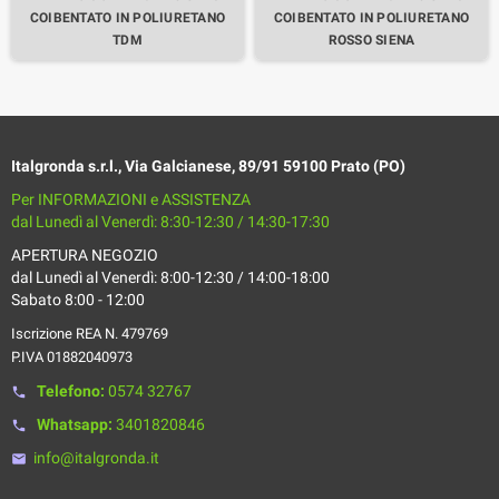
COIBENTATO IN POLIURETANO
COIBENTATO IN POLIURETANO
TDM
ROSSO SIENA
Italgronda s.r.l., Via Galcianese, 89/91 59100 Prato (PO)
Per INFORMAZIONI e ASSISTENZA
dal Lunedì al Venerdì: 8:30-12:30 / 14:30-17:30
APERTURA NEGOZIO
dal Lunedì al Venerdì: 8:00-12:30 / 14:00-18:00
Sabato 8:00 - 12:00
Iscrizione REA N. 479769
P.IVA 01882040973
Telefono:
0574 32767
phone
Whatsapp:
3401820846
phone
info@italgronda.it
email