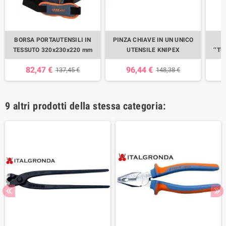
BORSA PORTAUTENSILI IN
PINZA CHIAVE IN UN UNICO
TESSUTO 320x230x220 mm
UTENSILE KNIPEX
’’T
82,47 €
96,44 €
137,45 €
148,38 €
9 altri prodotti della stessa categoria: