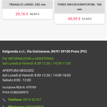
TENAGLIE LUNGH. 250 mm
PINZE UNIV.BICOMP.CROM. 180
mm
29,16 €
48,59 €
40,59 €
67,65 €
Italgronda s.r.l., Via Galcianese, 89/91 59100 Prato (PO)
Per INFORMAZIONI e ASSISTENZA
dal Lunedì al Venerdì: 8:30-12:30 / 14:30-17:30
APERTURA NEGOZIO
dal Lunedì al Venerdì: 8:00-12:30 / 14:00-18:00
Sabato 8:00 - 12:00
Iscrizione REA N. 479769
P.IVA 01882040973
Telefono:
0574 32767
phone
Whatsapp:
3401820846
phone