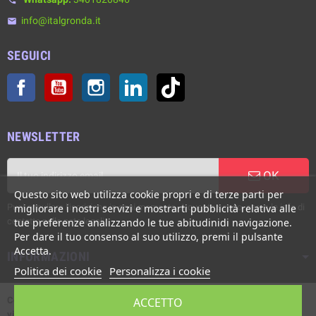
info@italgronda.it
email
SEGUICI
Facebook
YouTube
Instagram
LinkedIn
TikTok
NEWSLETTER
OK
Questo sito web utilizza cookie propri e di terze parti per
Puoi annullare l'iscrizione in ogni momento. A questo scopo, cerca le info di
migliorare i nostri servizi e mostrarti pubblicità relativa alle
contatto nelle note legali.
tue preferenze analizzando le tue abitudinidi navigazione.
Per dare il tuo consenso al suo utilizzo, premi il pulsante
Accetta.
INFORMAZIONI
Politica dei cookie
Personalizza i cookie
Copyright © Italgronda s.r.l. 2002/2026. Tutti i diritti sono riservati. E'
ACCETTO
vietata la riproduzione anche parziale.