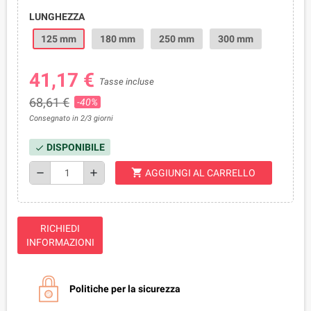
LUNGHEZZA
125 mm
180 mm
250 mm
300 mm
41,17 €
Tasse incluse
68,61 €
-40%
Consegnato in 2/3 giorni
DISPONIBILE
check
shopping_cart
remove
add
AGGIUNGI AL CARRELLO
RICHIEDI
INFORMAZIONI
Politiche per la sicurezza