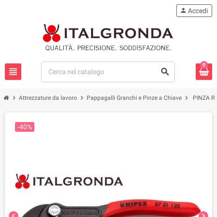
person
Accedi
0
view_headline
search
chevron_right
chevron_right
chevron_right
Attrezzature da lavoro
Pappagalli Granchi e Pinze a Chiave
PINZA R
-40%
chevron_left
chevron_right