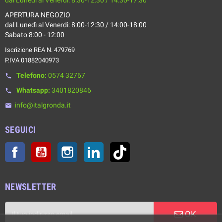
APERTURA NEGOZIO
dal Lunedì al Venerdì: 8:00-12:30 / 14:00-18:00
Sabato 8:00 - 12:00
Iscrizione REA N. 479769
P.IVA 01882040973
Telefono:
0574 32767
phone
Whatsapp:
3401820846
phone
info@italgronda.it
email
SEGUICI
Facebook
YouTube
Instagram
LinkedIn
TikTok
NEWSLETTER
OK