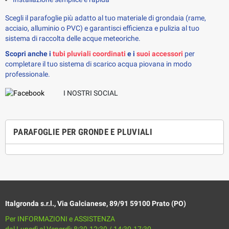
Scegli il parafoglie più adatto al tuo materiale di grondaia (rame,
acciaio, alluminio o PVC) e garantisci efficienza e pulizia al tuo
sistema di raccolta delle acque meteoriche.
Scopri anche i 
tubi pluviali coordinati
 e i 
suoi accessori
 per 
completare il tuo sistema di scarico acqua piovana in modo 
professionale.
I NOSTRI SOCIAL
PARAFOGLIE PER GRONDE E PLUVIALI
Italgronda s.r.l., Via Galcianese, 89/91 59100 Prato (PO)
Per INFORMAZIONI e ASSISTENZA
dal Lunedì al Venerdì: 8:30-12:30 / 14:30-17:30