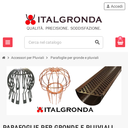
person
Accedi
0
view_headline
search
chevron_right
chevron_right
Accessori per Pluviali
Parafoglie per gronde e pluviali
PARAFOGLIE PER GRONDE E PLUVIALI