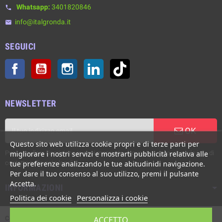
Whatsapp:
3401820846
phone
info@italgronda.it
email
SEGUICI
Facebook
YouTube
Instagram
LinkedIn
TikTok
NEWSLETTER
OK
Questo sito web utilizza cookie propri e di terze parti per
Puoi annullare l'iscrizione in ogni momento. A questo scopo, cerca le info di
migliorare i nostri servizi e mostrarti pubblicità relativa alle
contatto nelle note legali.
tue preferenze analizzando le tue abitudinidi navigazione.
Per dare il tuo consenso al suo utilizzo, premi il pulsante
Accetta.
INFORMAZIONI
Politica dei cookie
Personalizza i cookie
Copyright © Italgronda s.r.l. 2002/2026. Tutti i diritti sono riservati. E'
ACCETTO