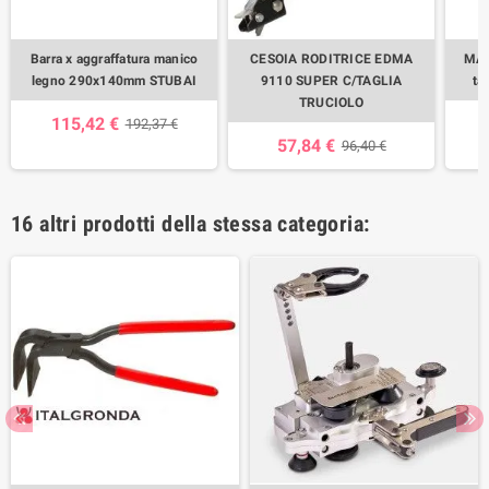
Barra x aggraffatura manico
CESOIA RODITRICE EDMA
MAL
legno 290x140mm STUBAI
9110 SUPER C/TAGLIA
ta
TRUCIOLO
115,42 €
192,37 €
57,84 €
96,40 €
16 altri prodotti della stessa categoria: