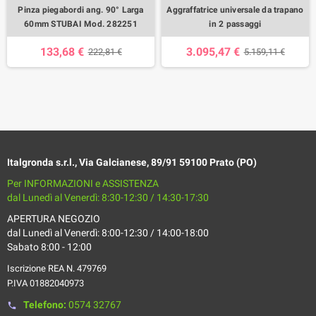
Pinza piegabordi ang. 90° Larga
Aggraffatrice universale da trapano
60mm STUBAI Mod. 282251
in 2 passaggi
133,68 €
3.095,47 €
222,81 €
5.159,11 €
Italgronda s.r.l., Via Galcianese, 89/91 59100 Prato (PO)
Per INFORMAZIONI e ASSISTENZA
dal Lunedì al Venerdì: 8:30-12:30 / 14:30-17:30
APERTURA NEGOZIO
dal Lunedì al Venerdì: 8:00-12:30 / 14:00-18:00
Sabato 8:00 - 12:00
Iscrizione REA N. 479769
P.IVA 01882040973
Telefono:
0574 32767
phone