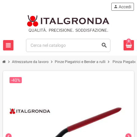
person
Accedi
0
view_headline
search
chevron_right
chevron_right
chevron_right
Attrezzature da lavoro
Pinze Piegatrici e Bender a rulli
Pinza Piegab
-40%
chevron_left
chevron_right