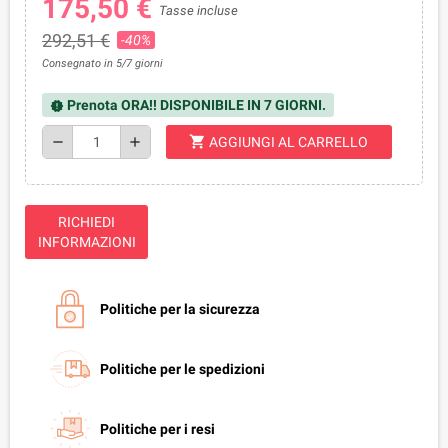
175,50 €
Tasse incluse
292,51 €
-40%
Consegnato in 5/7 giorni
Prenota ORA!! DISPONIBILE IN 7 GIORNI.
new_releases
shopping_cart
remove
add
AGGIUNGI AL CARRELLO
RICHIEDI
INFORMAZIONI
Politiche per la sicurezza
Politiche per le spedizioni
Politiche per i resi