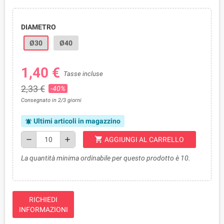
DIAMETRO
Ø30
Ø40
1,40 €
Tasse incluse
2,33 €
-40%
Consegnato in 2/3 giorni
Ultimi articoli in magazzino
notifications_active
shopping_cart
remove
add
AGGIUNGI AL CARRELLO
La quantità minima ordinabile per questo prodotto è 10.
RICHIEDI
INFORMAZIONI