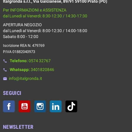
Italgronda s.r.l., Via Galcianese, 89/91 59100 Prato (PO)
Per INFORMAZIONI e ASSISTENZA
dal Lunedì al Venerdì: 8:30-12:30 / 14:30-17:30
APERTURA NEGOZIO
dal Lunedì al Venerdì: 8:00-12:30 / 14:00-18:00
Sabato 8:00 - 12:00
Iscrizione REA N. 479769
P.IVA 01882040973
Telefono:
0574 32767
phone
Whatsapp:
3401820846
phone
info@italgronda.it
email
SEGUICI
Facebook
YouTube
Instagram
LinkedIn
TikTok
NEWSLETTER