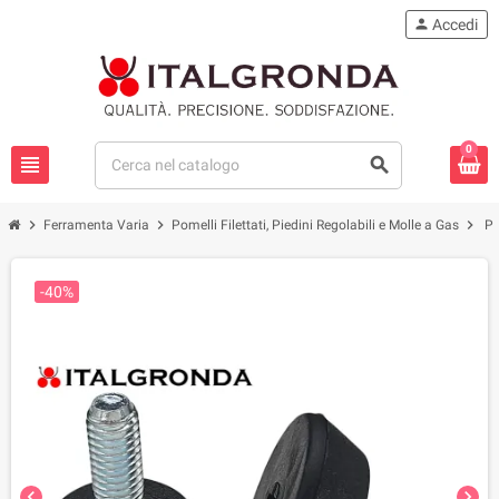
person
Accedi
0
view_headline
search
chevron_right
chevron_right
chevron_right
Ferramenta Varia
Pomelli Filettati, Piedini Regolabili e Molle a Gas
PI
-40%
chevron_left
chevron_right