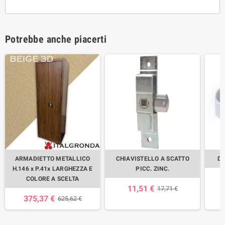
Potrebbe anche piacerti
ARMADIETTO METALLICO
CHIAVISTELLO A SCATTO
DA
H.146 x P.41x LARGHEZZA E
PICC. ZINC.
COLORE A SCELTA
11,51 €
17,71 €
375,37 €
625,62 €