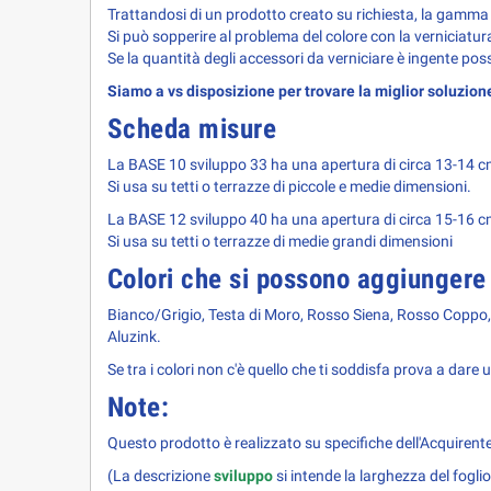
Trattandosi di un prodotto creato su richiesta, la gamma
Si può sopperire al problema del colore con la verniciatu
Se la quantità degli accessori da verniciare è ingente possi
Siamo a vs disposizione per trovare la miglior soluzio
Scheda misure
La BASE 10 sviluppo 33 ha una apertura di circa 13-14 c
Si usa su tetti o terrazze di piccole e medie dimensioni.
La BASE 12 sviluppo 40 ha una apertura di circa 15-16 c
Si usa su tetti o terrazze di medie grandi dimensioni
Colori che si possono aggiungere 
Bianco/Grigio,
Testa di Moro,
Rosso Siena, Rosso Coppo
Aluzink.
Se tra i colori non c'è quello che ti soddisfa prova a dare 
Note:
Questo prodotto è realizzato su specifiche dell'Acquirente (
(La descrizione
sviluppo
si intende la larghezza del fogl