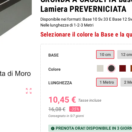
Lamiera PREVERNICIATA
Disponibile nei formati: Base 10 Sv.33 E Base 12 S
Nelle lunghezze di 1-2-3 Metri
Selezionare il colore la Base e la q
10 cm
12 cm
BASE
Colore
1 Metro
2 Me
LUNGHEZZA
zoom_out_map
10,45 €
Tasse incluse
16,08 €
-35%
Consegnato in 5/7 giorni
PRENOTA ORA!! DISPONIBILE IN 3 GIORN
new_releases