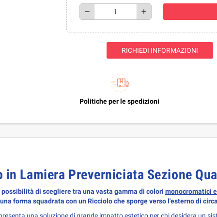
remove
add
RICHIEDI INFORMAZIONI
Politiche per le spedizioni
o in Lamiera Preverniciata Sezione Qu
 possibilità di scegliere tra una vasta gamma di colori
monocromatici e 
 una forma squadrata con un Ricciolo che sporge verso l'esterno di circ
presenta una soluzione di grande impatto estetico per chi desidera un si