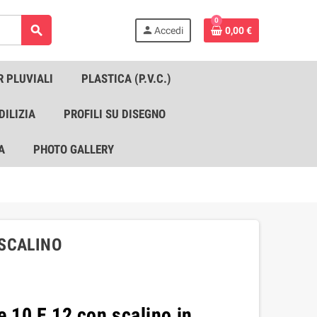
0
search
person
Accedi
0,00 €
R PLUVIALI
PLASTICA (P.V.C.)
DILIZIA
PROFILI SU DISEGNO
A
PHOTO GALLERY
SCALINO
0 E 12 con scalino in