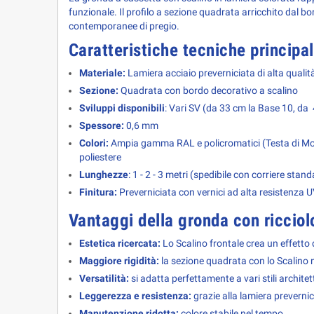
funzionale. Il profilo a sezione quadrata arricchito dal b
contemporanee di pregio.
Caratteristiche tecniche principal
Materiale:
Lamiera acciaio preverniciata di alta qualit
Sezione:
Quadrata con bordo decorativo a scalino
Sviluppi disponibili
: Vari SV (da 33 cm la Base 10, da
Spessore:
0,6 mm
Colori:
Ampia gamma RAL e policromatici (Testa di Moro
poliestere
Lunghezze
:
1 - 2 - 3 metri (spedibile con corriere stan
Finitura:
Preverniciata con vernici ad alta resistenza U
Vantaggi della gronda con ricciol
Estetica ricercata:
Lo Scalino frontale crea un effetto 
Maggiore rigidità:
la sezione quadrata con lo Scalino 
Versatilità:
si adatta perfettamente a vari stili architet
Leggerezza e resistenza:
grazie alla lamiera prevernic
Manutenzione ridotta:
colore stabile nel tempo