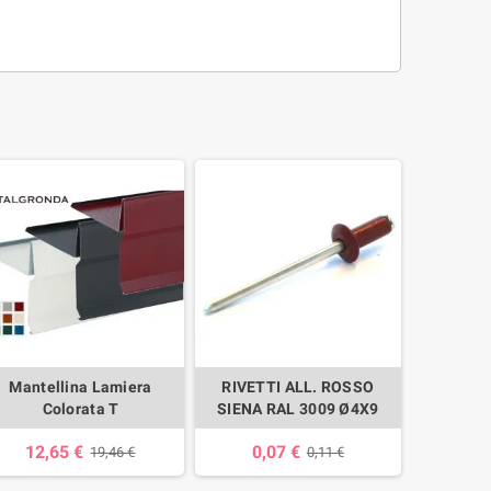
Mantellina Lamiera
RIVETTI ALL. ROSSO
Colorata T
SIENA RAL 3009 Ø4X9
12,65 €
0,07 €
19,46 €
0,11 €