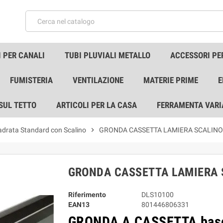
 PER CANALI
TUBI PLUVIALI METALLO
ACCESSORI PE
FUMISTERIA
VENTILAZIONE
MATERIE PRIME
E
 SUL TETTO
ARTICOLI PER LA CASA
FERRAMENTA VARI
adrata Standard con Scalino
chevron_right
GRONDA CASSETTA LAMIERA SCALINO
GRONDA CASSETTA LAMIERA 
Riferimento
DLS10100
EAN13
801446806331
GRONDA A CASSETTA base 1