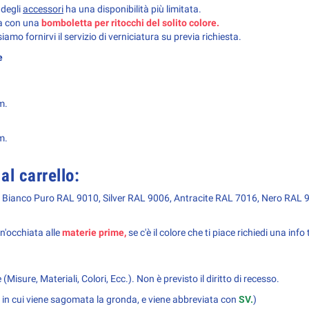
 degli
accessori
ha una disponibilità più limitata.
ra con una
bomboletta per ritocchi del solito colore.
amo fornirvi il servizio di verniciatura su previa richiesta.
ne
m.
m.
al carrello:
,
Bianco Puro RAL 9010,
Silver RAL 9006, Antracite RAL 7016, Nero RAL 
un'occhiata alle
materie prime,
se c'è il colore che ti piace richiedi una inf
Misure, Materiali, Colori, Ecc.). Non è previsto il diritto di recesso.
io in cui viene sagomata la gronda, e viene abbreviata con
SV.
)