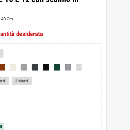
v.40 Cm
uantità desiderata
tri
3 Metri
I