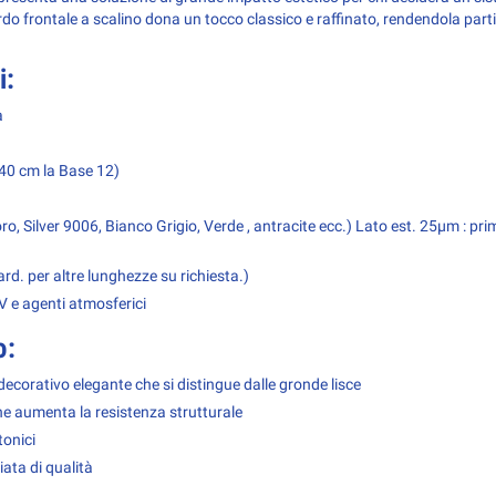
ordo frontale a scalino dona un tocco classico e raffinato, rendendola part
i:
à
 40 cm la Base 12)
, Silver 9006, Bianco Grigio, Verde , antracite ecc.)
Lato est. 25µm : pri
dard. per altre lunghezze su richiesta.)
V e agenti atmosferici
o:
decorativo elegante che si distingue dalle gronde lisce
ne aumenta la resistenza strutturale
tonici
iata di qualità