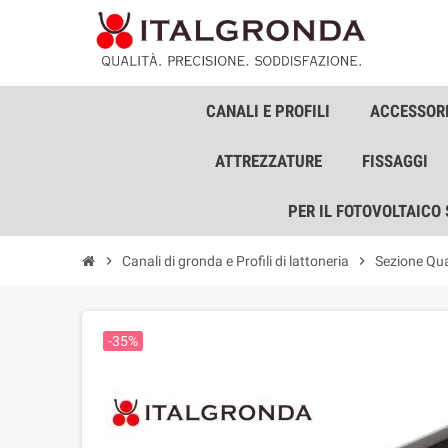
CANALI E PROFILI
ACCESSORI
ATTREZZATURE
FISSAGGI
PER IL FOTOVOLTAICO
chevron_right
Canali di gronda e Profili di lattoneria
chevron_right
Sezione Qu
-35%