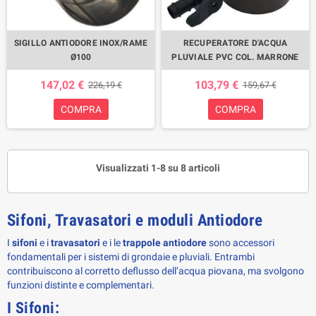
SIGILLO ANTIODORE INOX/RAME
RECUPERATORE D'ACQUA
Ø100
PLUVIALE PVC COL. MARRONE
147,02 €
103,79 €
226,19 €
159,67 €
COMPRA
COMPRA
Visualizzati 1-8 su 8 articoli
Sifoni, Travasatori e moduli Antiodore
I 
sifoni
 e i 
travasatori
 e i le 
trappole antiodore
 sono accessori 
fondamentali per i sistemi di grondaie e pluviali. Entrambi 
contribuiscono al corretto deflusso dell’acqua piovana, ma svolgono 
funzioni distinte e complementari.
I Sifoni: