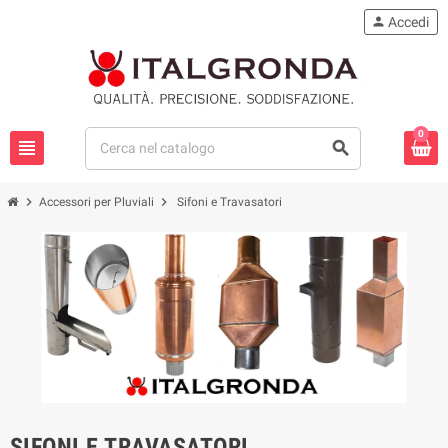
person
Accedi
0
view_headline
search
chevron_right
chevron_right
Accessori per Pluviali
Sifoni e Travasatori
SIFONI E TRAVASATORI