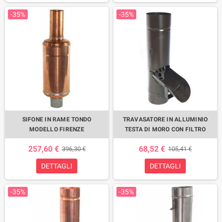
-35%
-35%
SIFONE IN RAME TONDO
TRAVASATORE IN ALLUMINIO
MODELLO FIRENZE
TESTA DI MORO CON FILTRO
257,60 €
68,52 €
396,30 €
105,41 €
DETTAGLI
DETTAGLI
-35%
-35%