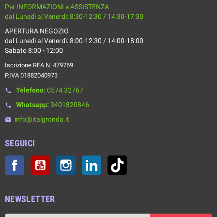
Per INFORMAZIONI e ASSISTENZA
dal Lunedì al Venerdì: 8:30-12:30 / 14:30-17:30
APERTURA NEGOZIO
dal Lunedì al Venerdì: 8:00-12:30 / 14:00-18:00
Sabato 8:00 - 12:00
Iscrizione REA N. 479769
P.IVA 01882040973
Telefono:
0574 32767
phone
Whatsapp:
3401820846
phone
info@italgronda.it
email
SEGUICI
Facebook
YouTube
Instagram
LinkedIn
TikTok
NEWSLETTER