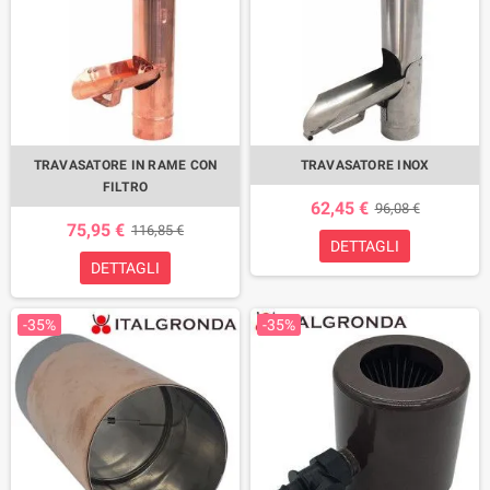
TRAVASATORE IN RAME CON
TRAVASATORE INOX
FILTRO
62,45 €
96,08 €
75,95 €
116,85 €
DETTAGLI
DETTAGLI
-35%
-35%