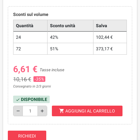
Sconti sul volume
Quantità
Sconto unità
Salva
24
42%
102,44 €
72
51%
373,17 €
6,61 €
Tasse incluse
10,16 €
-35%
Consegnato in 2/3 giorni
DISPONIBILE
check
shopping_cart
remove
add
AGGIUNGI AL CARRELLO
RICHIEDI