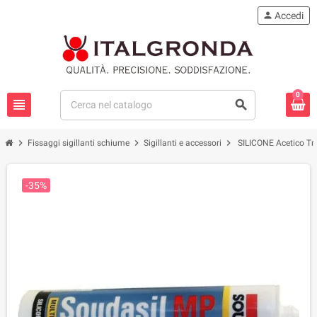
person
Accedi
0
view_headline
search
chevron_right
chevron_right
chevron_right
Fissaggi sigillanti schiume
Sigillanti e accessori
SILICONE Acetico T
-35%