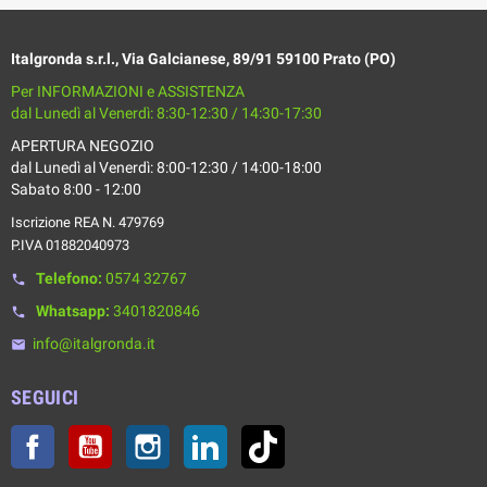
Italgronda s.r.l., Via Galcianese, 89/91 59100 Prato (PO)
Per INFORMAZIONI e ASSISTENZA
dal Lunedì al Venerdì: 8:30-12:30 / 14:30-17:30
APERTURA NEGOZIO
dal Lunedì al Venerdì: 8:00-12:30 / 14:00-18:00
Sabato 8:00 - 12:00
Iscrizione REA N. 479769
P.IVA 01882040973
Telefono:
0574 32767
phone
Whatsapp:
3401820846
phone
info@italgronda.it
email
SEGUICI
Facebook
YouTube
Instagram
LinkedIn
TikTok