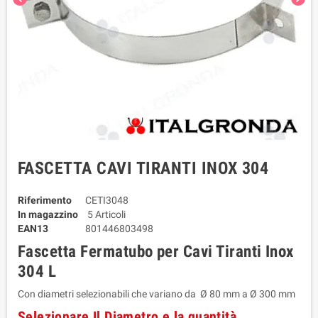
FASCETTA CAVI TIRANTI INOX 304
Riferimento
CETI3048
In magazzino
5 Articoli
EAN13
801446803498
Fascetta Fermatubo per Cavi Tiranti Inox
304 L
Con diametri selezionabili che variano da Ø 80 mm a Ø 300 mm
Selezionare Il Diametro e la quantità