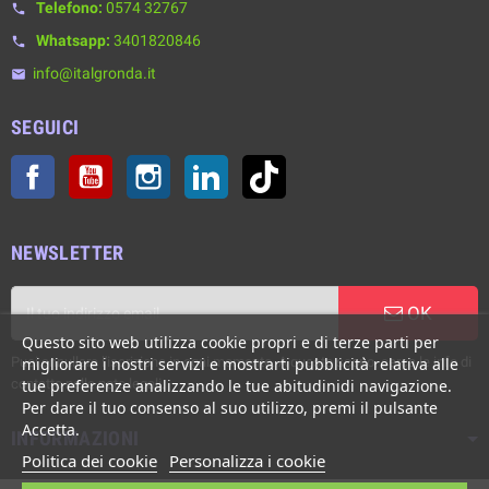
Telefono:
0574 32767
phone
Whatsapp:
3401820846
phone
info@italgronda.it
email
SEGUICI
Facebook
YouTube
Instagram
LinkedIn
TikTok
NEWSLETTER
OK
Questo sito web utilizza cookie propri e di terze parti per
Puoi annullare l'iscrizione in ogni momento. A questo scopo, cerca le info di
migliorare i nostri servizi e mostrarti pubblicità relativa alle
contatto nelle note legali.
tue preferenze analizzando le tue abitudinidi navigazione.
Per dare il tuo consenso al suo utilizzo, premi il pulsante
Accetta.
INFORMAZIONI
Politica dei cookie
Personalizza i cookie