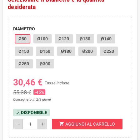
desiderata
DIAMETRO
Ø80
Ø100
Ø120
Ø130
Ø140
Ø150
Ø160
Ø180
Ø200
Ø220
Ø250
Ø300
30,46 €
Tasse incluse
55,38 €
-45%
Consegnato in 2/3 giorni
DISPONIBILE
check
shopping_cart
remove
add
AGGIUNGI AL CARRELLO