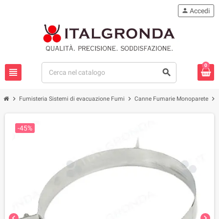
person
Accedi
0
view_headline
search
chevron_right
chevron_right
chevron_right
Fumisteria Sistemi di evacuazione Fumi
Canne Fumarie Monoparete
-45%
chevron_left
chevron_right