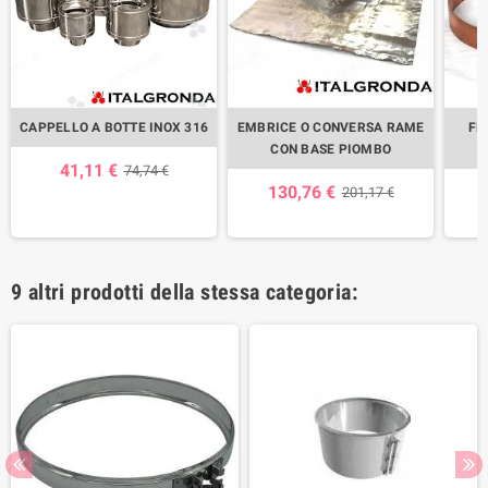
CAPPELLO A BOTTE INOX 316
EMBRICE O CONVERSA RAME
FE
CON BASE PIOMBO
41,11 €
74,74 €
130,76 €
201,17 €
9 altri prodotti della stessa categoria: