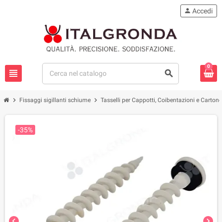
person
Accedi
0
view_headline
search
chevron_right
chevron_right
Fissaggi sigillanti schiume
Tasselli per Cappotti, Coibentazioni e Carton
-35%
chevron_left
chevron_right