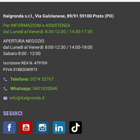
Italgronda s.r.l., Via Galcianese, 89/91 59100 Prato (PO)
Per INFORMAZIONI e ASSISTENZA
dal Lunedì al Venerdì: 8:30-12:30 / 14:30-17:30
APERTURA NEGOZIO
dal Lunedì al Venerdì: 8:00-12:30 / 14:00-18:00
Sabato 8:00 - 12:00
Iscrizione REA N. 479769
P.IVA 01882040973
Telefono:
0574 32767
phone
Whatsapp:
3401820846
phone
info@italgronda.it
email
SEGUICI
Facebook
YouTube
Instagram
LinkedIn
TikTok