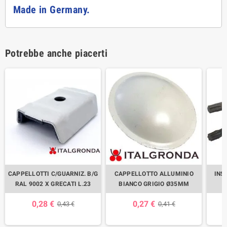
Made in Germany.
Potrebbe anche piacerti
CAPPELLOTTI C/GUARNIZ. B/G
CAPPELLOTTO ALLUMINIO
INS
RAL 9002 X GRECATI L.23
BIANCO GRIGIO Ø35MM
0,28 €
0,27 €
0,43 €
0,41 €