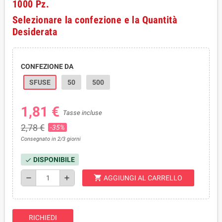
1000 Pz.
Selezionare la confezione e la Quantità
Desiderata
CONFEZIONE DA
SFUSE
50
500
1,81 €
Tasse incluse
2,78 €
-35%
Consegnato in 2/3 giorni
DISPONIBILE
check
shopping_cart
remove
add
AGGIUNGI AL CARRELLO
RICHIEDI