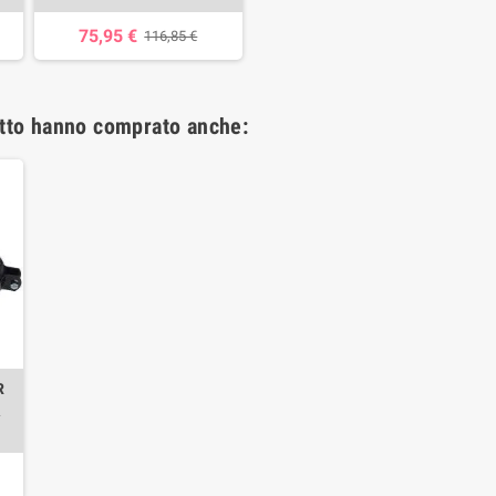
75,95 €
116,85 €
otto hanno comprato anche:
R
A