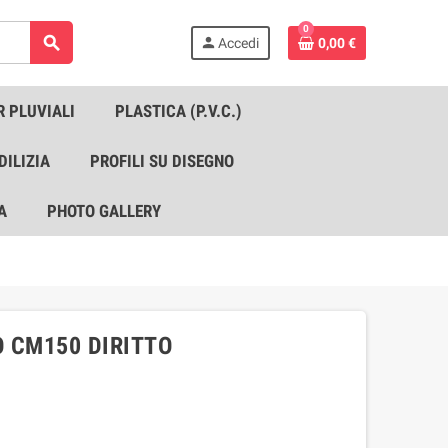
0
search
person
Accedi
0,00 €
R PLUVIALI
PLASTICA (P.V.C.)
DILIZIA
PROFILI SU DISEGNO
A
PHOTO GALLERY
 CM150 DIRITTO