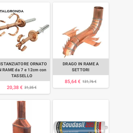
ISTANZIATORE ORNATO
DRAGO IN RAME A
N RAME da 7 e 12cm con
SETTORI
TASSELLO
85,64 €
131,76 €
20,38 €
31,35 €