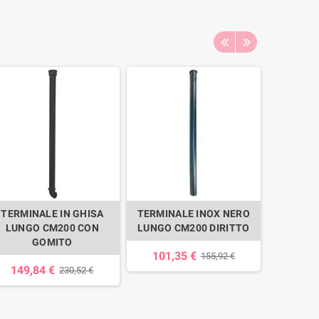
TERMINALE IN GHISA
TERMINALE INOX NERO
TERMIN
LUNGO CM200 CON
LUNGO CM200 DIRITTO
SEZIO
GOMITO
LUNGO 
101,35 €
155,92 €
149,84 €
122,
230,52 €