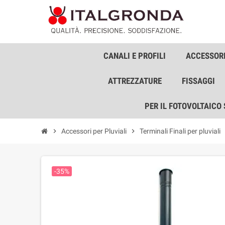
CANALI E PROFILI
ACCESSORI
ATTREZZATURE
FISSAGGI
PER IL FOTOVOLTAICO
chevron_right
Accessori per Pluviali
chevron_right
Terminali Finali per pluviali
che
-35%