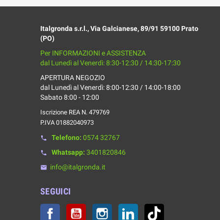
Italgronda s.r.l., Via Galcianese, 89/91 59100 Prato
(PO)
Per INFORMAZIONI e ASSISTENZA
dal Lunedì al Venerdì: 8:30-12:30 / 14:30-17:30
APERTURA NEGOZIO
dal Lunedì al Venerdì: 8:00-12:30 / 14:00-18:00
Sabato 8:00 - 12:00
Iscrizione REA N. 479769
P.IVA 01882040973
Telefono:
0574 32767
phone
Whatsapp:
3401820846
phone
info@italgronda.it
email
SEGUICI
Facebook
YouTube
Instagram
LinkedIn
TikTok