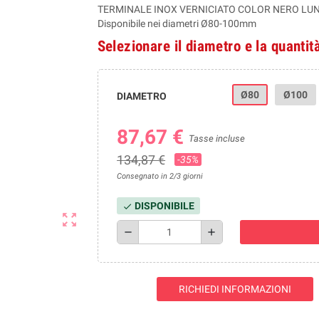
TERMINALE INOX VERNICIATO COLOR NERO LUN
Disponibile nei diametri Ø80-100mm
Selezionare il diametro e la quantit
Ø80
Ø100
DIAMETRO
87,67 €
Tasse incluse
134,87 €
-35%
Consegnato in 2/3 giorni
DISPONIBILE
check
zoom_out_map
remove
add
RICHIEDI INFORMAZIONI