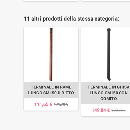
11 altri prodotti della stessa categoria:
ERO PER
TERMINALE IN RAME
TERMINALE IN GHISA
 INOX A
LUNGO CM150 DIRITTO
LUNGO CM150 CON
P15/10
GOMITO
111,65 €
171,78 €
149,84 €
30 €
230,52 €