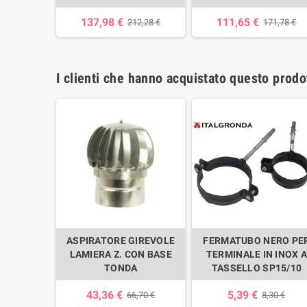
137,98 €
111,65 €
212,28 €
171,78 €
I clienti che hanno acquistato questo prod
ASPIRATORE GIREVOLE
FERMATUBO NERO PE
LAMIERA Z. CON BASE
TERMINALE IN INOX 
TONDA
TASSELLO SP15/10
43,36 €
5,39 €
66,70 €
8,30 €