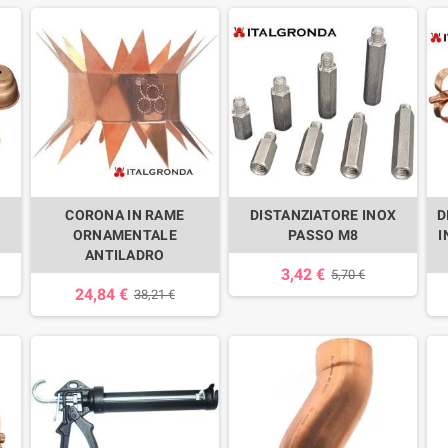
N
CORONA IN RAME
DISTANZIATORE INOX
D
ORNAMENTALE
PASSO M8
I
ANTILADRO
3,42 €
5,70 €
24,84 €
38,21 €