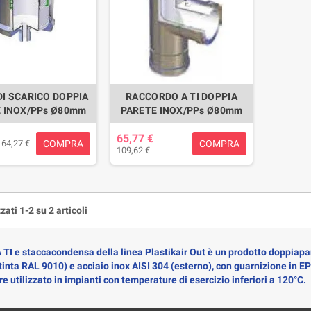
DI SCARICO DOPPIA
RACCORDO A TI DOPPIA
 INOX/PPs Ø80mm
PARETE INOX/PPs Ø80mm
65,77 €
COMPRA
COMPRA
64,27 €
109,62 €
zati 1-2 su 2 articoli
A TI e staccacondensa
della linea Plastikair Out è un prodotto doppiap
(tinta RAL 9010) e acciaio inox AISI 304 (esterno), con guarnizione in 
e utilizzato in impianti con temperature di esercizio inferiori a 120°C.