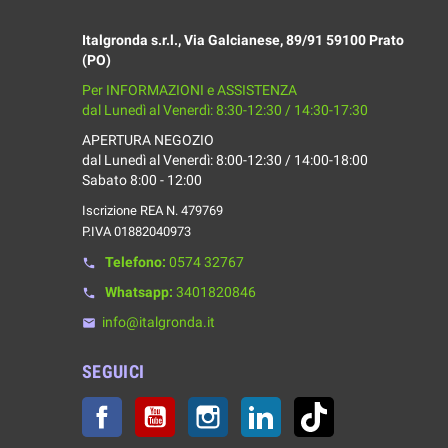
Italgronda s.r.l., Via Galcianese, 89/91 59100 Prato
(PO)
Per INFORMAZIONI e ASSISTENZA
dal Lunedì al Venerdì: 8:30-12:30 / 14:30-17:30
APERTURA NEGOZIO
dal Lunedì al Venerdì: 8:00-12:30 / 14:00-18:00
Sabato 8:00 - 12:00
Iscrizione REA N. 479769
P.IVA 01882040973
Telefono:
0574 32767
phone
Whatsapp:
3401820846
phone
info@italgronda.it
email
SEGUICI
Facebook
YouTube
Instagram
LinkedIn
TikTok