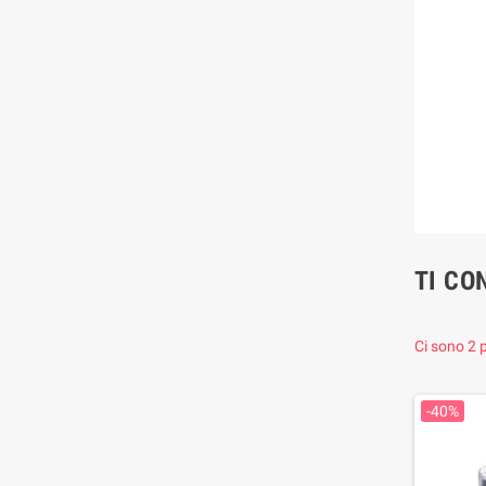
TI CO
Ci sono 2 p
-40%