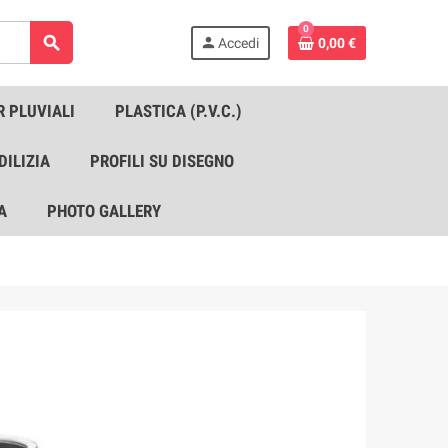
0
search
person
Accedi
0,00 €
R PLUVIALI
PLASTICA (P.V.C.)
DILIZIA
PROFILI SU DISEGNO
A
PHOTO GALLERY