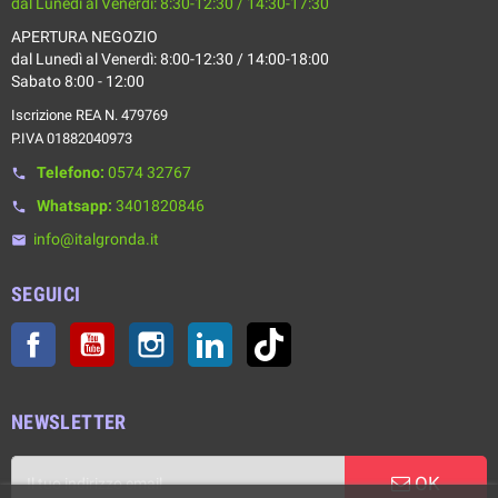
dal Lunedì al Venerdì: 8:30-12:30 / 14:30-17:30
APERTURA NEGOZIO
dal Lunedì al Venerdì: 8:00-12:30 / 14:00-18:00
Sabato 8:00 - 12:00
Iscrizione REA N. 479769
P.IVA 01882040973
Telefono:
0574 32767
phone
Whatsapp:
3401820846
phone
info@italgronda.it
email
SEGUICI
Facebook
YouTube
Instagram
LinkedIn
TikTok
NEWSLETTER
OK