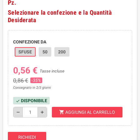
Pz.
Selezionare la confezione e la Quantità
Desiderata
CONFEZIONE DA
SFUSE
50
200
0,56 €
Tasse incluse
0,86 €
-35%
Consegnato in 2/3 giorni
DISPONIBILE
check
shopping_cart
remove
add
AGGIUNGI AL CARRELLO
RICHIEDI