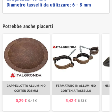
Diametro tasselli da utilizzare: 6 - 8 mm
Potrebbe anche piacerti
CAPPELLOTTO ALLUMINIO
FERMATUBO IN ALLUMINIO
INSE
CORTEN Ø35MM
CORTEN A TASSELLO
0,29 €
5,42 €
0,45 €
8,33 €