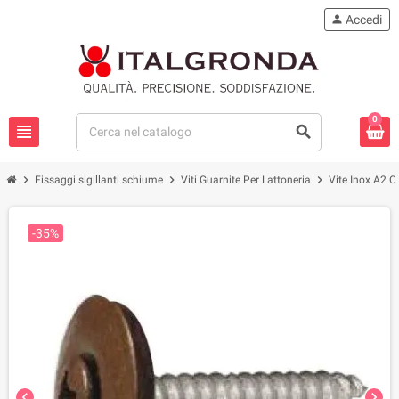
person
Accedi
0
view_headline
search
chevron_right
chevron_right
chevron_right
Fissaggi sigillanti schiume
Viti Guarnite Per Lattoneria
Vite Inox A2 C
-35%
chevron_left
chevron_right