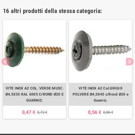
16 altri prodotti della stessa categoria:
VITE INOX A2 COL. VERDE MUSC.
VITE INOX A2 Col.GRIGIO
Ø4,5X35 RAL 6005 C/ROND Ø20 E
POLVERE Ø4,5X45 c/Rond Ø20 e
GUARNIZ.
Guarniz.
0,47 €
0,56 €
0,72 €
0,86 €