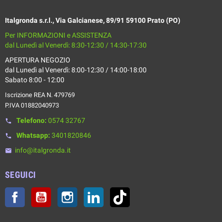
Italgronda s.r.l., Via Galcianese, 89/91 59100 Prato (PO)
Per INFORMAZIONI e ASSISTENZA
dal Lunedì al Venerdì: 8:30-12:30 / 14:30-17:30
APERTURA NEGOZIO
dal Lunedì al Venerdì: 8:00-12:30 / 14:00-18:00
Sabato 8:00 - 12:00
Iscrizione REA N. 479769
P.IVA 01882040973
Telefono:
0574 32767
phone
Whatsapp:
3401820846
phone
info@italgronda.it
email
SEGUICI
Facebook
YouTube
Instagram
LinkedIn
TikTok