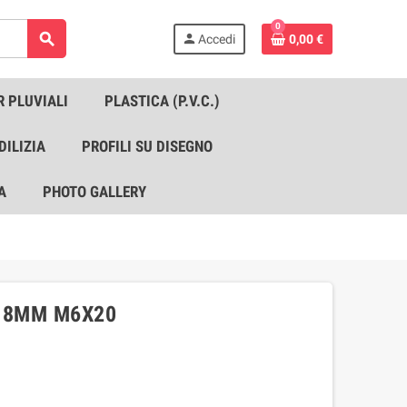
0
search
person
Accedi
0,00 €
R PLUVIALI
PLASTICA (P.V.C.)
DILIZIA
PROFILI SU DISEGNO
A
PHOTO GALLERY
Ø18MM M6X20