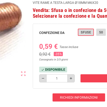
VITE RAME A TESTA LARGA Ø18MM M6X20
Vendita: Sfusa o in confezione da 
Selezionare la confezione e la Quan
SFUSE
50
CONFEZIONE DA
0,59 €
Tasse incluse
0,92 €
-35%
Consegnato in 2/3 giorni
DISPONIBILE
check
zoom_out_map
remove
add
RICHIEDI INFORMAZIONI