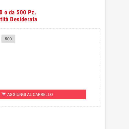
50 o da 500 Pz.
tità Desiderata
500
shopping_cart
AGGIUNGI AL CARRELLO