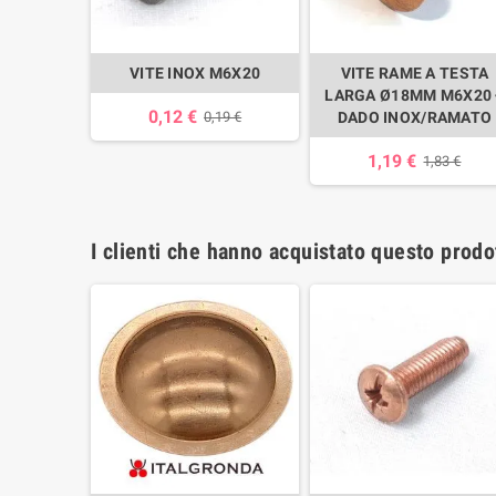
VITE INOX M6X20
VITE RAME A TESTA
LARGA Ø18MM M6X20 
0,12 €
0,19 €
DADO INOX/RAMATO
1,19 €
1,83 €
I clienti che hanno acquistato questo prod