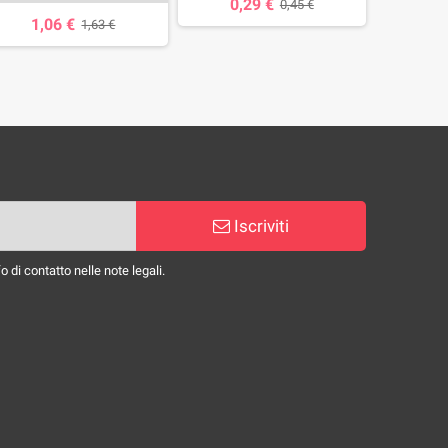
0,29 €
0,45 €
1,06 €
0,
1,63 €
Iscriviti
 di contatto nelle note legali.