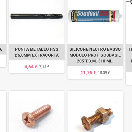
6
PUNTA METALLO HSS
SILICONE NEUTRO BASSO
T
Ø6,0MM EXTRACORTA
MODULO PROF. SOUDASIL
205 T.D.M. 310 ML.
4,64 €
7,14 €
11,76 €
18,09 €