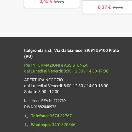
0,43 €
0,66 €
0,37 €
94 €
0,57 €
Italgronda s.r.l., Via Galcianese, 89/91 59100 Prato
(PO)
Per INFORMAZIONI e ASSISTENZA
dal Lunedì al Venerdì: 8:30-12:30 / 14:30-17:30
APERTURA NEGOZIO
dal Lunedì al Venerdì: 8:00-12:30 / 14:00-18:00
Sabato 8:00 - 12:00
Iscrizione REA N. 479769
P.IVA 01882040973
Telefono:
0574 32767
phone
Whatsapp:
3401820846
phone