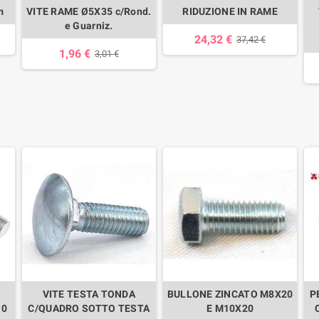
m
VITE RAME Ø5X35 c/Rond.
RIDUZIONE IN RAME
e Guarniz.
24,32 €
37,42 €
1,96 €
3,01 €
VITE TESTA TONDA
BULLONE ZINCATO M8X20
P
10
C/QUADRO SOTTO TESTA
E M10X20