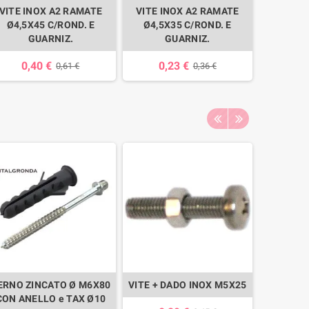
VITE INOX A2 RAMATE
VITE INOX A2 RAMATE
Ø4,5X45 C/ROND. E
Ø4,5X35 C/ROND. E
GUARNIZ.
GUARNIZ.
0,40 €
0,23 €
0,61 €
0,36 €
ERNO ZINCATO Ø M6X80
VITE + DADO INOX M5X25
VITE RAM
CON ANELLO e TAX Ø10