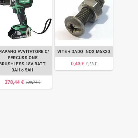
RAPANO AVVITATORE C/
VITE + DADO INOX M6X20
PERCUSSIONE
0,43 €
BRUSHLESS 18V BATT.
0,66 €
3AH o 5AH
378,44 €
630,74 €