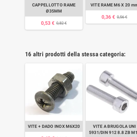
CAPPELLOTTO RAME
VITE RAME M6 X 20 m
Ø35MM
0,36 €
0,56 €
0,53 €
0,82 €
16 altri prodotti della stessa categoria:
TTATA
VITE + DADO INOX M6X20
VITE A BRUGOLA UNI
2 DA ML.1
5931/DIN 912 8.8 ZB M