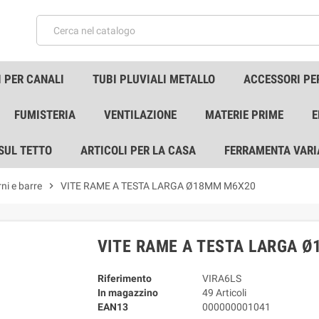
 PER CANALI
TUBI PLUVIALI METALLO
ACCESSORI PE
FUMISTERIA
VENTILAZIONE
MATERIE PRIME
E
 SUL TETTO
ARTICOLI PER LA CASA
FERRAMENTA VARI
rni e barre
chevron_right
VITE RAME A TESTA LARGA Ø18MM M6X20
VITE RAME A TESTA LARGA 
Riferimento
VIRA6LS
In magazzino
49 Articoli
EAN13
000000001041