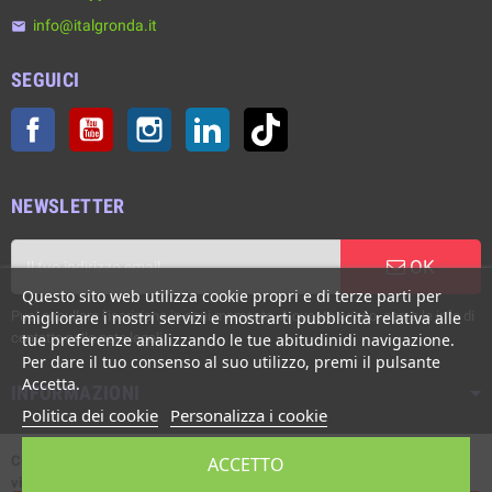
info@italgronda.it
email
SEGUICI
Facebook
YouTube
Instagram
LinkedIn
TikTok
NEWSLETTER
OK
Questo sito web utilizza cookie propri e di terze parti per
Puoi annullare l'iscrizione in ogni momento. A questo scopo, cerca le info di
migliorare i nostri servizi e mostrarti pubblicità relativa alle
contatto nelle note legali.
tue preferenze analizzando le tue abitudinidi navigazione.
Per dare il tuo consenso al suo utilizzo, premi il pulsante
Accetta.
INFORMAZIONI
Politica dei cookie
Personalizza i cookie
Copyright © Italgronda s.r.l. 2002/2026. Tutti i diritti sono riservati. E'
ACCETTO
vietata la riproduzione anche parziale.