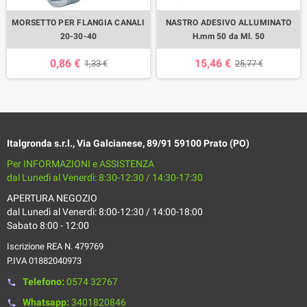
MORSETTO PER FLANGIA CANALI
NASTRO ADESIVO ALLUMINATO
20-30-40
H.mm 50 da Ml. 50
0,86 €
15,46 €
1,33 €
25,77 €
Italgronda s.r.l., Via Galcianese, 89/91 59100 Prato (PO)
Per INFORMAZIONI e ASSISTENZA
dal Lunedì al Venerdì: 8:30-12:30 / 14:30-17:30
APERTURA NEGOZIO
dal Lunedì al Venerdì: 8:00-12:30 / 14:00-18:00
Sabato 8:00 - 12:00
Iscrizione REA N. 479769
P.IVA 01882040973
Telefono:
0574 32767
phone
Whatsapp:
3401820846
phone