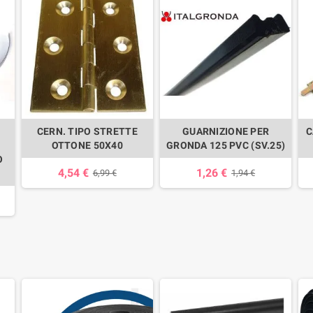
CERN. TIPO STRETTE
GUARNIZIONE PER
C
OTTONE 50X40
GRONDA 125 PVC (SV.25)
O
4,54 €
1,26 €
6,99 €
1,94 €