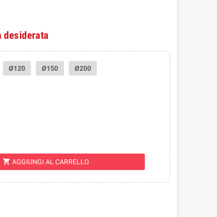
à desiderata
Ø120
Ø150
Ø200
shopping_cart
AGGIUNGI AL CARRELLO