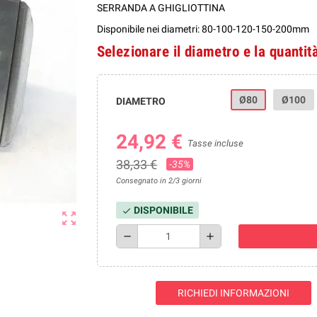
SERRANDA A GHIGLIOTTINA
Disponibile nei diametri: 80-100-120-150-200mm
Selezionare il diametro e la quantit
Ø80
Ø100
DIAMETRO
24,92 €
Tasse incluse
38,33 €
-35%
Consegnato in 2/3 giorni
DISPONIBILE
check
zoom_out_map
remove
add
RICHIEDI INFORMAZIONI