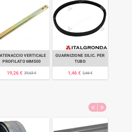
ATENACCIO VERTICALE
GUARNIZIONE SILIC. PER
CURVA 
PROFILATO MM500
TUBO
COL. 
19,26 €
1,46 €
3,
29,63 €
2,66 €