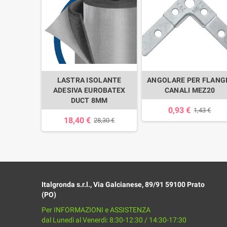
 FLANGIA
LASTRA ISOLANTE
ANGOLARE PER FLANG
30-40
ADESIVA EUROBATEX
CANALI MEZ20
DUCT 8MM
0,93 €
33 €
1,43 €
18,40 €
28,30 €
Italgronda s.r.l., Via Galcianese, 89/91 59100 Prato
(PO)
Per INFORMAZIONI e ASSISTENZA
dal Lunedì al Venerdì: 8:30-12:30 / 14:30-17:30