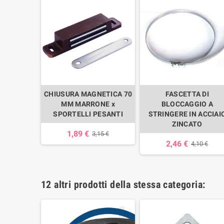
ERTICALE
CHIUSURA MAGNETICA 70
FASCETTA DI
MM250
MM MARRONE x
BLOCCAGGIO A
SPORTELLI PESANTI
STRINGERE IN ACCIAI
85 €
ZINCATO
1,89 €
3,15 €
2,46 €
4,10 €
12 altri prodotti della stessa categoria: