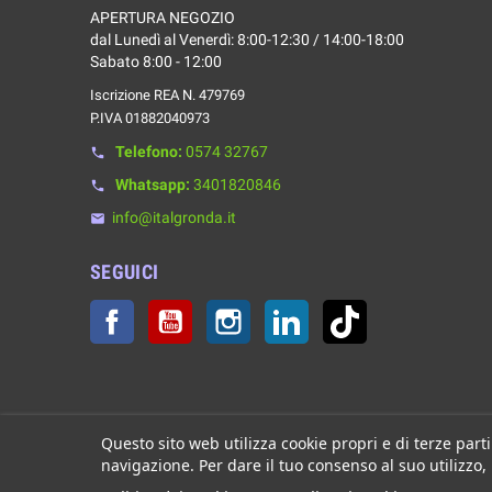
APERTURA NEGOZIO
dal Lunedì al Venerdì: 8:00-12:30 / 14:00-18:00
Sabato 8:00 - 12:00
Iscrizione REA N. 479769
P.IVA 01882040973
Telefono:
0574 32767
phone
Whatsapp:
3401820846
phone
info@italgronda.it
email
SEGUICI
Facebook
YouTube
Instagram
LinkedIn
TikTok
Questo sito web utilizza cookie propri e di terze parti
navigazione. Per dare il tuo consenso al suo utilizzo,