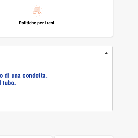
Politiche per i resi
so di una condotta.
l tubo.