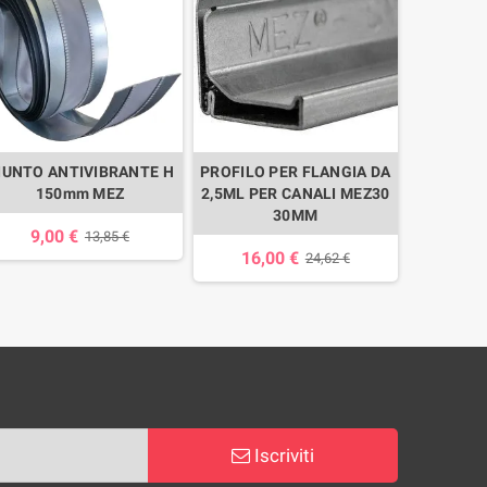
IUNTO ANTIVIBRANTE H
PROFILO PER FLANGIA DA
F
150mm MEZ
2,5ML PER CANALI MEZ30
MONOCO
30MM
9,00 €
13,85 €
16,00 €
3,
24,62 €
Iscriviti