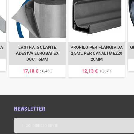
IA
LASTRA ISOLANTE
PROFILO PER FLANGIA DA
G
ADESIVA EUROBATEX
2,5ML PER CANALI MEZ20
DUCT 6MM
20MM
17,18 €
12,13 €
26,43 €
18,67 €
NEWSLETTER