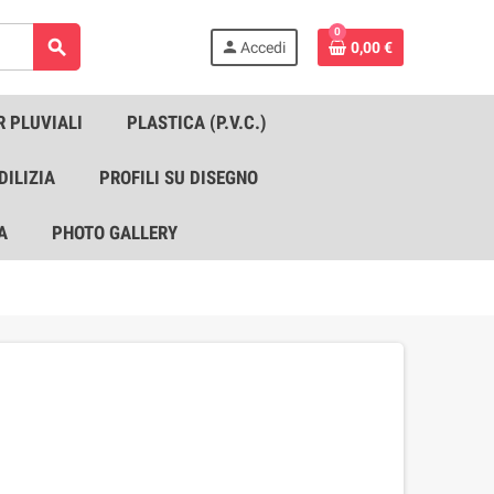
0
search
person
Accedi
0,00 €
R PLUVIALI
PLASTICA (P.V.C.)
DILIZIA
PROFILI SU DISEGNO
A
PHOTO GALLERY