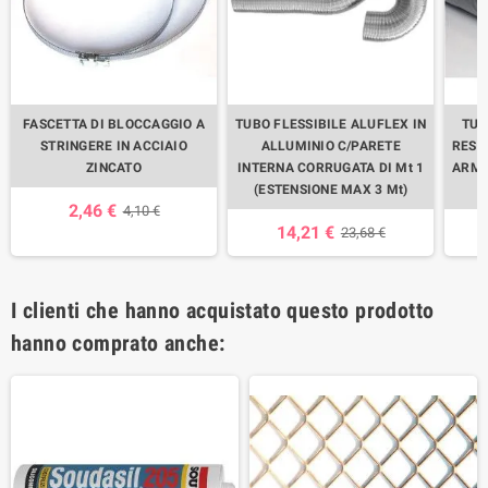
FASCETTA DI BLOCCAGGIO A
TUBO FLESSIBILE ALUFLEX IN
TUB
STRINGERE IN ACCIAIO
ALLUMINIO C/PARETE
RESI
ZINCATO
INTERNA CORRUGATA DI Mt 1
ARMO
(ESTENSIONE MAX 3 Mt)
2,46 €
4,10 €
14,21 €
23,68 €
I clienti che hanno acquistato questo prodotto
hanno comprato anche: