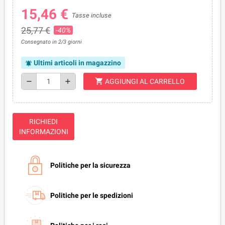
15,46 €
Tasse incluse
25,77 €
-40%
Consegnato in 2/3 giorni
Ultimi articoli in magazzino
notifications_active
shopping_cart
remove
add
AGGIUNGI AL CARRELLO
RICHIEDI
INFORMAZIONI
Politiche per la sicurezza
Politiche per le spedizioni