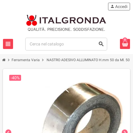
person
Accedi
0
view_headline
search
chevron_right
chevron_right
Ferramenta Varia
NASTRO ADESIVO ALLUMINATO H.mm 50 da Ml. 50
-40%
chevron_left
chevron_right