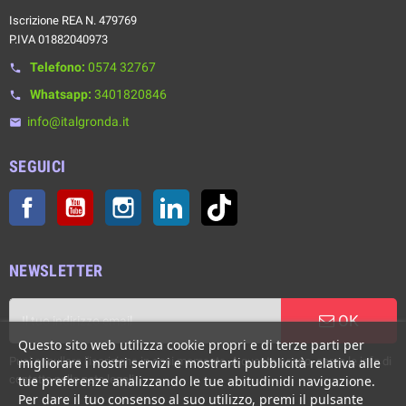
Iscrizione REA N. 479769
P.IVA 01882040973
Telefono:
0574 32767
phone
Whatsapp:
3401820846
phone
info@italgronda.it
email
SEGUICI
Facebook
YouTube
Instagram
LinkedIn
TikTok
NEWSLETTER
OK
Questo sito web utilizza cookie propri e di terze parti per
Puoi annullare l'iscrizione in ogni momento. A questo scopo, cerca le info di
migliorare i nostri servizi e mostrarti pubblicità relativa alle
contatto nelle note legali.
tue preferenze analizzando le tue abitudinidi navigazione.
Per dare il tuo consenso al suo utilizzo, premi il pulsante