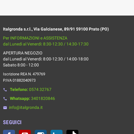
Italgronda s.r.l., Via Galcianese, 89/91 59100 Prato (PO)
Per INFORMAZIONI e ASSISTENZA
dal Lunedì al Venerdì: 8:30-12:30 / 14:30-17:30
APERTURA NEGOZIO
dal Lunedì al Venerdì: 8:00-12:30 / 14:00-18:00
Sabato 8:00 - 12:00
Iscrizione REA N. 479769
P.IVA 01882040973
Telefono:
0574 32767
phone
Whatsapp:
3401820846
phone
info@italgronda.it
email
SEGUICI
Facebook
YouTube
Instagram
LinkedIn
TikTok