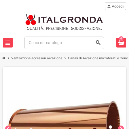
person
Accedi
0
view_headline
search
chevron_right
chevron_right
Ventilazione accessori aerazione
Canali di Aerazione microforati e Condo
chevron_left
chevron_right