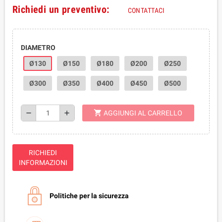
Richiedi un preventivo:
CONTATTACI
DIAMETRO
Ø130
Ø150
Ø180
Ø200
Ø250
Ø300
Ø350
Ø400
Ø450
Ø500
shopping_cart
remove
add
AGGIUNGI AL CARRELLO
RICHIEDI
INFORMAZIONI
Politiche per la sicurezza