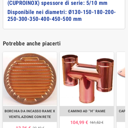
(CUPROINOX) spessore di serie: 5/10 mm
Disponibile nei diametri: Ø130-150-180-200-
250-300-350-400-450-500 mm
Potrebbe anche piacerti
BORCHIA DA INCASSO RAME X
CAMINO AD ’’H’’ RAME
CAPP
VENTILAZIONE CON RETE
104,99 €
161,52 €