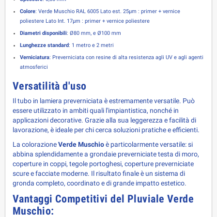
Colore
: Verde Muschio RAL 6005 Lato est. 25µm : primer + vernice
poliestere
Lato Int. 17µm : primer + vernice poliestere
Diametri disponibili
:
Ø80 mm, e Ø100 mm
Lunghezze standard
: 1 metro e 2 metri
Verniciatura
: Preverniciata con resine di alta resistenza agli UV e agli agenti
atmosferici
Versatilità d'uso
Il tubo in lamiera preverniciata è estremamente versatile. Può
essere utilizzato in ambiti quali l'impiantistica, nonché in
applicazioni decorative. Grazie alla sua leggerezza e facilità di
lavorazione, è ideale per chi cerca soluzioni pratiche e efficienti.
La colorazione 
Verde Muschio
 è particolarmente versatile: si 
abbina splendidamente a grondaie preverniciate testa di moro, 
coperture in coppi, tegole portoghesi, coperture preverniciate 
scure e facciate moderne. Il risultato finale è un sistema di 
gronda completo, coordinato e di grande impatto estetico.
Vantaggi Competitivi del Pluviale Verde 
Muschio: