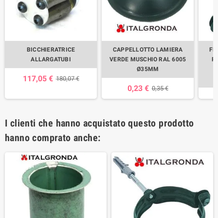
BICCHIERATRICE
CAPPELLOTTO LAMIERA
FE
ALLARGATUBI
VERDE MUSCHIO RAL 6005
P
Ø35MM
M
117,05 €
180,07 €
0,23 €
0,35 €
I clienti che hanno acquistato questo prodotto
hanno comprato anche: