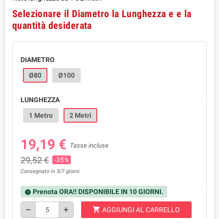
Selezionare il Diametro la Lunghezza e e la
quantità desiderata
DIAMETRO
Ø80
Ø100
LUNGHEZZA
1 Metro
2 Metri
19,19 €
Tasse incluse
29,52 €
-35%
Consegnato in 5/7 giorni
Prenota ORA!! DISPONIBILE IN 10 GIORNI.
new_releases
shopping_cart
remove
add
AGGIUNGI AL CARRELLO