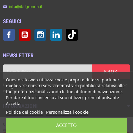
info@italgronda.it
email
SEGUICI
Facebook
YouTube
Instagram
LinkedIn
TikTok
NEWSLETTER
OK
Questo sito web utilizza cookie propri e di terze parti per
Puoi annullare l'iscrizione in ogni momento. A questo scopo, cerca le info di
migliorare i nostri servizi e mostrarti pubblicità relativa alle
contatto nelle note legali.
tue preferenze analizzando le tue abitudinidi navigazione.
Per dare il tuo consenso al suo utilizzo, premi il pulsante
Accetta.
INFORMAZIONI
Politica dei cookie
Personalizza i cookie
Copyright © Italgronda s.r.l. 2002/2026. Tutti i diritti sono riservati. E'
ACCETTO
vietata la riproduzione anche parziale.