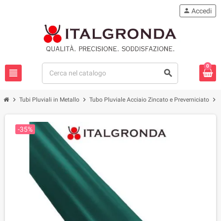
person
Accedi
0
view_headline
search
chevron_right
chevron_right
chevron_right
Tubi Pluviali in Metallo
Tubo Pluviale Acciaio Zincato e Preverniciato
-35%