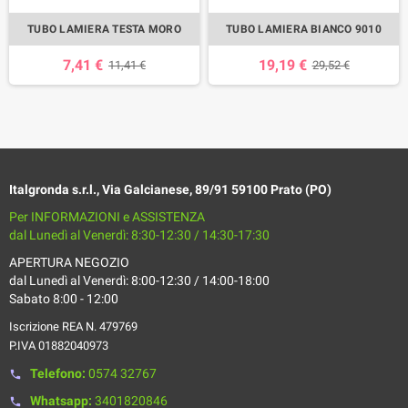
TUBO LAMIERA TESTA MORO
TUBO LAMIERA BIANCO 9010
7,41 €
19,19 €
11,41 €
29,52 €
Italgronda s.r.l., Via Galcianese, 89/91 59100 Prato (PO)
Per INFORMAZIONI e ASSISTENZA
dal Lunedì al Venerdì: 8:30-12:30 / 14:30-17:30
APERTURA NEGOZIO
dal Lunedì al Venerdì: 8:00-12:30 / 14:00-18:00
Sabato 8:00 - 12:00
Iscrizione REA N. 479769
P.IVA 01882040973
Telefono:
0574 32767
phone
Whatsapp:
3401820846
phone