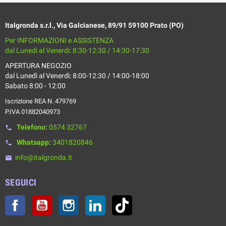
Italgronda s.r.l., Via Galcianese, 89/91 59100 Prato (PO)
Per INFORMAZIONI e ASSISTENZA
dal Lunedì al Venerdì: 8:30-12:30 / 14:30-17:30
APERTURA NEGOZIO
dal Lunedì al Venerdì: 8:00-12:30 / 14:00-18:00
Sabato 8:00 - 12:00
Iscrizione REA N. 479769
P.IVA 01882040973
Telefono:
0574 32767
phone
Whatsapp:
3401820846
phone
info@italgronda.it
email
SEGUICI
Facebook
YouTube
Instagram
LinkedIn
TikTok