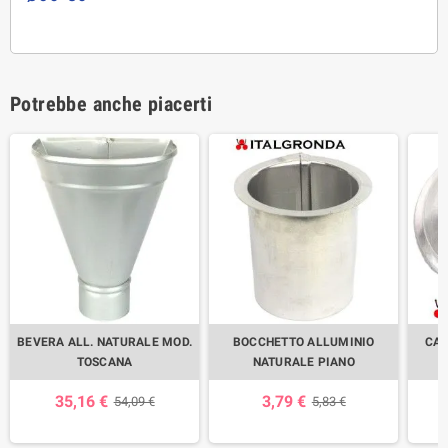
Potrebbe anche piacerti
BEVERA ALL. NATURALE MOD.
BOCCHETTO ALLUMINIO
CAP
TOSCANA
NATURALE PIANO
35,16 €
3,79 €
54,09 €
5,83 €