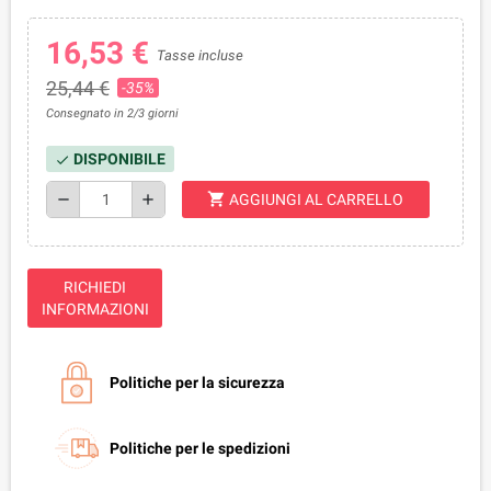
16,53 €
Tasse incluse
25,44 €
-35%
Consegnato in 2/3 giorni
DISPONIBILE
check
shopping_cart
remove
add
AGGIUNGI AL CARRELLO
RICHIEDI
INFORMAZIONI
Politiche per la sicurezza
Politiche per le spedizioni