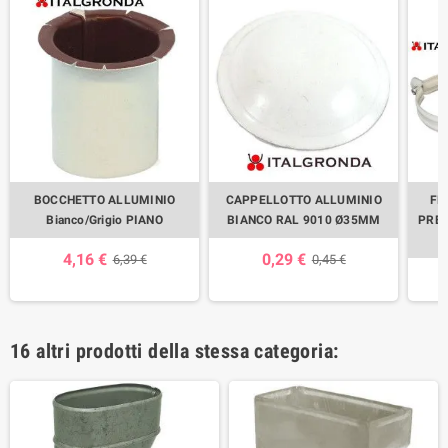
BOCCHETTO ALLUMINIO
CAPPELLOTTO ALLUMINIO
FE
Bianco/Grigio PIANO
BIANCO RAL 9010 Ø35MM
PREV
4,16 €
0,29 €
6,39 €
0,45 €
16 altri prodotti della stessa categoria: