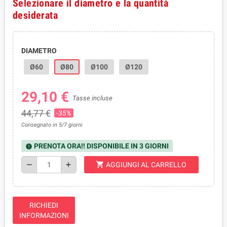
Selezionare il diametro e la quantità
desiderata
DIAMETRO
Ø60
Ø80
Ø100
Ø120
29,10 €
Tasse incluse
44,77 €
-35%
Consegnato in 5/7 giorni
PRENOTA ORA!! DISPONIBILE IN 3 GIORNI
new_releases
shopping_cart
remove
add
AGGIUNGI AL CARRELLO
RICHIEDI
INFORMAZIONI