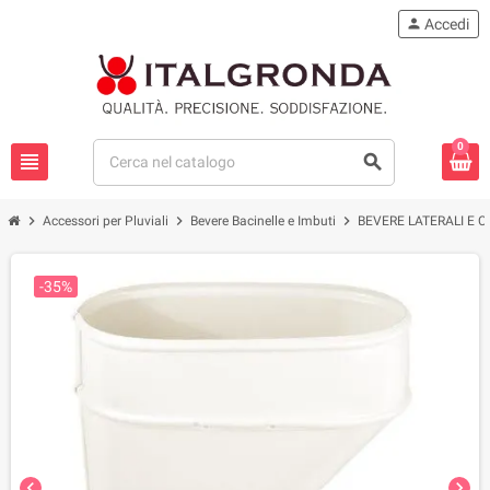
person
Accedi
0
view_headline
search
chevron_right
chevron_right
chevron_right
Accessori per Pluviali
Bevere Bacinelle e Imbuti
BEVERE LATERALI E C
-35%
chevron_left
chevron_right