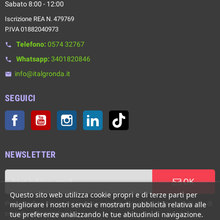
Sabato 8:00 - 12:00
Iscrizione REA N. 479769
P.IVA 01882040973
Telefono:
0574 32767
phone
Whatsapp:
3401820846
phone
info@italgronda.it
email
SEGUICI
Facebook
YouTube
Instagram
LinkedIn
TikTok
NEWSLETTER
OK
Questo sito web utilizza cookie propri e di terze parti per
Puoi annullare l'iscrizione in ogni momento. A questo scopo, cerca le info di
migliorare i nostri servizi e mostrarti pubblicità relativa alle
contatto nelle note legali.
tue preferenze analizzando le tue abitudinidi navigazione.