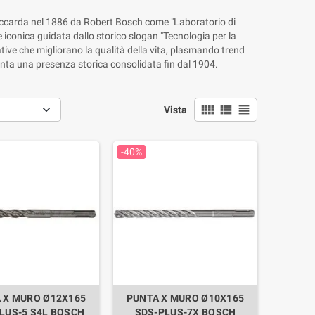
Stoccarda nel 1886 da Robert Bosch come "Laboratorio di
e iconica guidata dallo storico slogan "Tecnologia per la
tive che migliorano la qualità della vita, plasmando trend
 vanta una presenza storica consolidata fin dal 1904.
view_comfy
view_list
view_headline
Vista
-40%
 X MURO Ø12X165
PUNTA X MURO Ø10X165
LUS-5 S4L BOSCH
SDS-PLUS-7X BOSCH