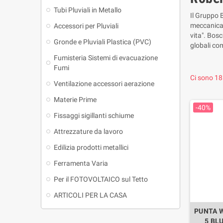
Tubi Pluviali in Metallo
Il Gruppo 
meccanica d
Accessori per Pluviali
vita". Bos
Gronde e Pluviali Plastica (PVC)
globali com
Fumisteria Sistemi di evacuazione
Fumi
Ci sono 18
Ventilazione accessori aerazione
Materie Prime
-40%
Fissaggi sigillanti schiume
Attrezzature da lavoro
Edilizia prodotti metallici
Ferramenta Varia
Per il FOTOVOLTAICO sul Tetto
ARTICOLI PER LA CASA
PUNTA W
5 BL