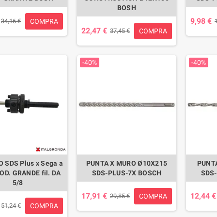
BOSH
9,98 €
COMPRA
34,16 €
22,47 €
COMPRA
37,45 €
-40%
-40%
 SDS Plus x Sega a
PUNTA X MURO Ø10X215
PUNT
OD. GRANDE fil. DA
SDS-PLUS-7X BOSCH
SDS
5/8
17,91 €
12,44 €
COMPRA
29,85 €
COMPRA
51,24 €