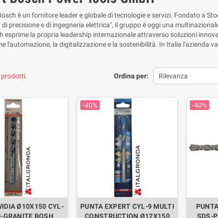
Bosch è un fornitore leader e globale di tecnologie e servizi. Fondato a 
i precisione e di ingegneria elettrica", il gruppo è oggi una multinazional
ch esprime la propria leadership internazionale attraverso soluzioni innova
e l'automazione, la digitalizzazione e la sostenibilità. In Italia l'azienda
 prodotti.
Ordina per:
Rilevanza
-40%
-40%
IDIA Ø10X150 CYL-
PUNTA EXPERT CYL-9 MULTI
PUNTA
U-GRANITE BOSH
CONSTRUCTION Ø12X150
SDS-P