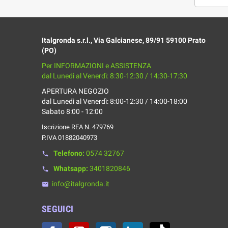
Italgronda s.r.l., Via Galcianese, 89/91 59100 Prato
(PO)
Per INFORMAZIONI e ASSISTENZA
dal Lunedì al Venerdì: 8:30-12:30 / 14:30-17:30
APERTURA NEGOZIO
dal Lunedì al Venerdì: 8:00-12:30 / 14:00-18:00
Sabato 8:00 - 12:00
Iscrizione REA N. 479769
P.IVA 01882040973
Telefono:
0574 32767
phone
Whatsapp:
3401820846
phone
info@italgronda.it
email
SEGUICI
Facebook
YouTube
Instagram
LinkedIn
TikTok