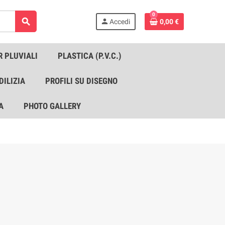
0
search
person
Accedi
0,00 €
R PLUVIALI
PLASTICA (P.V.C.)
DILIZIA
PROFILI SU DISEGNO
A
PHOTO GALLERY