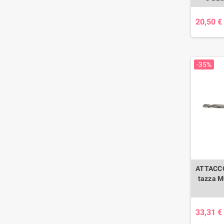
20,50 €
-35%
ATTACCO
tazza M
33,31 €