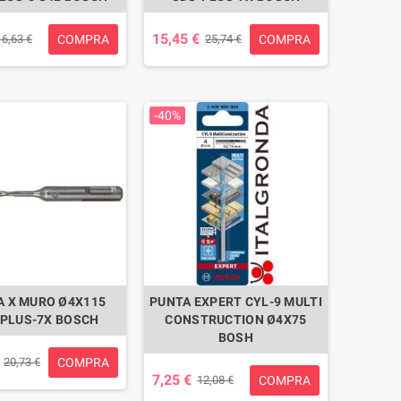
15,45 €
COMPRA
COMPRA
16,63 €
25,74 €
-40%
A X MURO Ø4X115
PUNTA EXPERT CYL-9 MULTI
-PLUS-7X BOSCH
CONSTRUCTION Ø4X75
BOSH
COMPRA
20,73 €
7,25 €
COMPRA
12,08 €