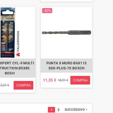
-40%
XPERT CYL-9 MULTI
PUNTA X MURO Ø6X115
TRUCTION Ø5X85
SDS-PLUS-7X BOSCH
BOSH
11,35 €
COMPRA
18,91 €
COMPRA
13,21 €
1
2
SUCCESSIVO
navigate_next