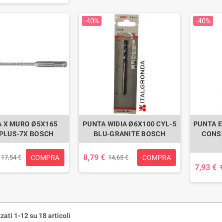
-40%
-40%
 X MURO Ø5X165
PUNTA WIDIA Ø6X100 CYL-5
PUNTA E
PLUS-7X BOSCH
BLU-GRANITE BOSCH
CONS
8,79 €
COMPRA
COMPRA
17,54 €
14,65 €
7,93 €
zati 1-12 su 18 articoli