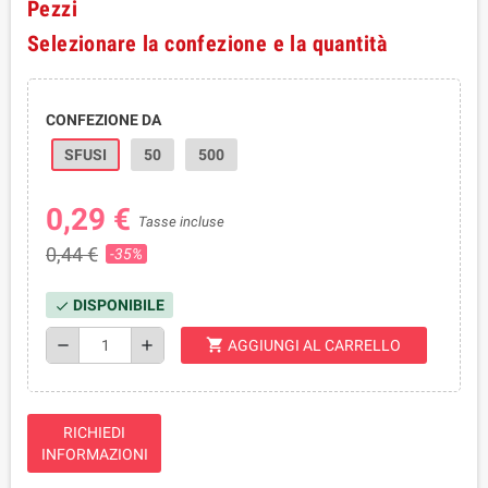
Pezzi
Selezionare la confezione e la quantità
CONFEZIONE DA
SFUSI
50
500
0,29 €
Tasse incluse
0,44 €
-35%
DISPONIBILE
check
shopping_cart
remove
add
AGGIUNGI AL CARRELLO
RICHIEDI
INFORMAZIONI