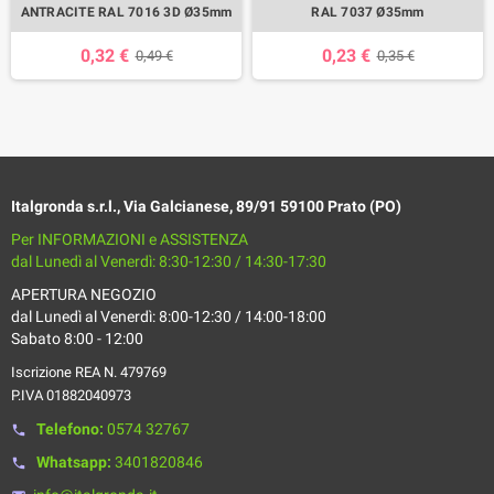
ANTRACITE RAL 7016 3D Ø35mm
RAL 7037 Ø35mm
0,32 €
0,23 €
0,49 €
0,35 €
Italgronda s.r.l., Via Galcianese, 89/91 59100 Prato (PO)
Per INFORMAZIONI e ASSISTENZA
dal Lunedì al Venerdì: 8:30-12:30 / 14:30-17:30
APERTURA NEGOZIO
dal Lunedì al Venerdì: 8:00-12:30 / 14:00-18:00
Sabato 8:00 - 12:00
Iscrizione REA N. 479769
P.IVA 01882040973
Telefono:
0574 32767
phone
Whatsapp:
3401820846
phone