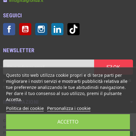
info@italgronda.it
email
SEGUICI
Facebook
YouTube
Instagram
LinkedIn
TikTok
NEWSLETTER
OK
Questo sito web utilizza cookie propri e di terze parti per
Puoi annullare l'iscrizione in ogni momento. A questo scopo, cerca le info di
migliorare i nostri servizi e mostrarti pubblicità relativa alle
contatto nelle note legali.
tue preferenze analizzando le tue abitudinidi navigazione.
Per dare il tuo consenso al suo utilizzo, premi il pulsante
Accetta.
INFORMAZIONI
Politica dei cookie
Personalizza i cookie
Copyright © Italgronda s.r.l. 2002/2026. Tutti i diritti sono riservati. E'
ACCETTO
vietata la riproduzione anche parziale.
Powered by Giotto s.r.l.