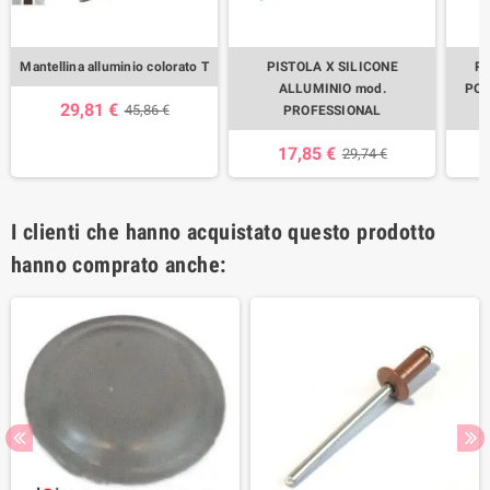
Mantellina alluminio colorato T
PISTOLA X SILICONE
P
ALLUMINIO mod.
POL
29,81 €
45,86 €
PROFESSIONAL
17,85 €
29,74 €
I clienti che hanno acquistato questo prodotto
hanno comprato anche: