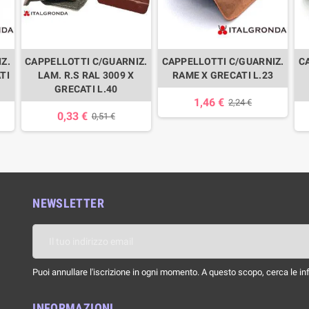
Z.
CAPPELLOTTI C/GUARNIZ.
CAPPELLOTTI C/GUARNIZ.
C
TI
LAM. R.S RAL 3009 X
RAME X GRECATI L.23
GRECATI L.40
1,46 €
2,24 €
0,33 €
0,51 €
NEWSLETTER
Puoi annullare l'iscrizione in ogni momento. A questo scopo, cerca le info
INFORMAZIONI