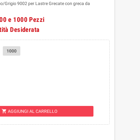
rigio 9002 per Lastre Grecate con greca da
100 e 1000 Pezzi
tità Desiderata
1000
shopping_cart
AGGIUNGI AL CARRELLO