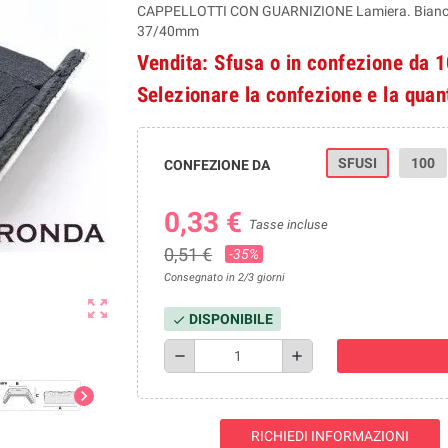
CAPPELLOTTI CON GUARNIZIONE Lamiera. Bianco/G
37/40mm
Vendita: Sfusa o in confezione da 
Selezionare la confezione e la quan
SFUSI
100
CONFEZIONE DA
0,33 €
Tasse incluse
0,51 €
-35%
Consegnato in 2/3 giorni
zoom_out_map
DISPONIBILE
check
remove
add
chevron_right
RICHIEDI INFORMAZIONI