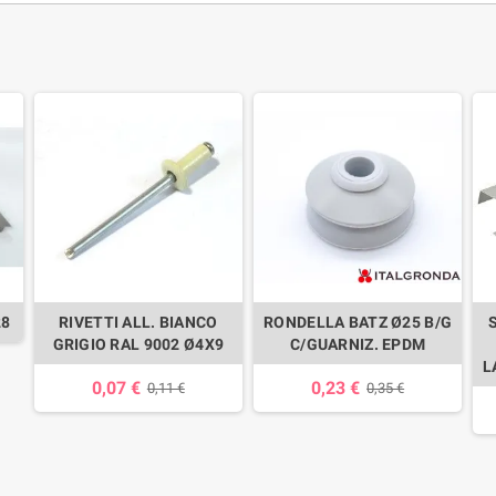
28
RIVETTI ALL. BIANCO
RONDELLA BATZ Ø25 B/G
GRIGIO RAL 9002 Ø4X9
C/GUARNIZ. EPDM
L
0,07 €
0,23 €
0,11 €
0,35 €