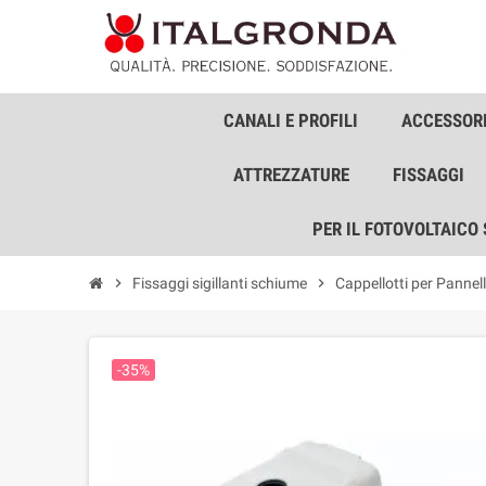
CANALI E PROFILI
ACCESSORI
ATTREZZATURE
FISSAGGI
PER IL FOTOVOLTAICO
chevron_right
Fissaggi sigillanti schiume
chevron_right
Cappellotti per Pannell
-35%