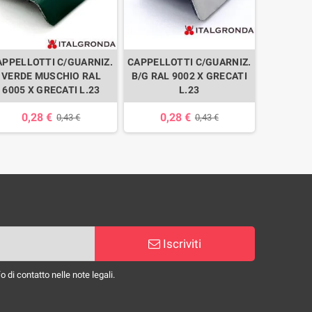
APPELLOTTI C/GUARNIZ.
CAPPELLOTTI C/GUARNIZ.
CAPPELLO
VERDE MUSCHIO RAL
B/G RAL 9002 X GRECATI
R/S RAL 
6005 X GRECATI L.23
L.23
0,28 €
0,28 €
0,
0,43 €
0,43 €
Iscriviti
 di contatto nelle note legali.