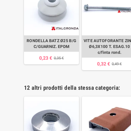
RONDELLA BATZ Ø25 B/G
VITE AUTOFORANTE ZIN
C/GUARNIZ. EPDM
Ø6,3X100 T. ESAG.10
c/finta rond.
0,23 €
0,35 €
0,32 €
0,49 €
12 altri prodotti della stessa categoria: