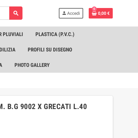
0
search
person
Accedi
0,00 €
R PLUVIALI
PLASTICA (P.V.C.)
DILIZIA
PROFILI SU DISEGNO
A
PHOTO GALLERY
. B.G 9002 X GRECATI L.40