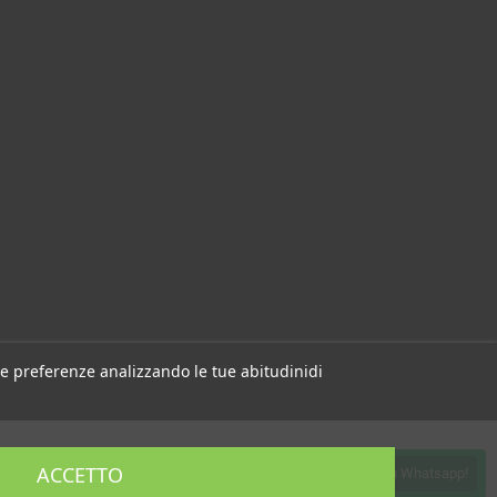
 tue preferenze analizzando le tue abitudinidi
ACCETTO
Contattaci su Whatsapp!