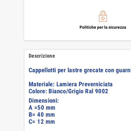
Politiche per la sicurezza
Descrizione
Cappellotti per lastre grecate con gua
Materiale: Lamiera Preverniciata
Colore: Bianco/Grigio Ral 9002
Dimensioni:
A =50 mm
B= 40 mm
C= 12 mm