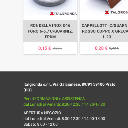
/GUARNIZ.
RONDELLA INOX Ø16
CAPPELLOTTI C/GUARNI
ITE RAL
FORO 6-6,7 C/GUARNIZ.
ROSSO COPPO X GRECA
TI L.23
EPDM
L.23
0,15 €
0,28 €
43 €
0,23 €
0,43 €
Italgronda s.r.l., Via Galcianese, 89/91 59100 Prato
(PO)
Per INFORMAZIONI e ASSISTENZA
dal Lunedì al Venerdì: 8:30-12:30 / 14:30-17:30
APERTURA NEGOZIO
dal Lunedì al Venerdì: 8:00-12:30 / 14:00-18:00
Sabato 8:00 - 12:00