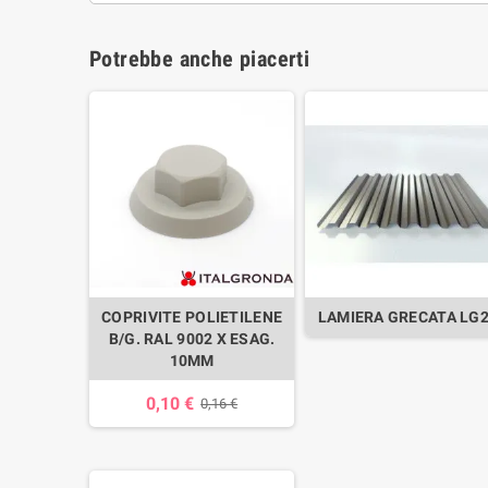
Potrebbe anche piacerti
COPRIVITE POLIETILENE
LAMIERA GRECATA LG
B/G. RAL 9002 X ESAG.
10MM
0,10 €
0,16 €