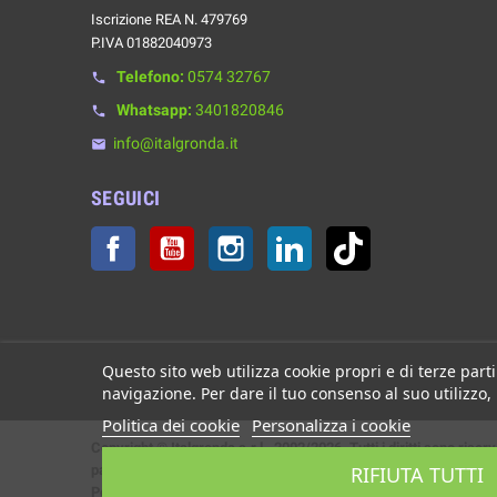
Iscrizione REA N. 479769
P.IVA 01882040973
Telefono:
0574 32767
phone
Whatsapp:
3401820846
phone
info@italgronda.it
email
SEGUICI
Facebook
YouTube
Instagram
LinkedIn
TikTok
Questo sito web utilizza cookie propri e di terze parti
navigazione. Per dare il tuo consenso al suo utilizzo,
Politica dei cookie
Personalizza i cookie
Copyright © Italgronda s.r.l. 2002/2026. Tutti i diritti sono riserv
parziale.
RIFIUTA TUTTI
Powered by Giotto s.r.l.