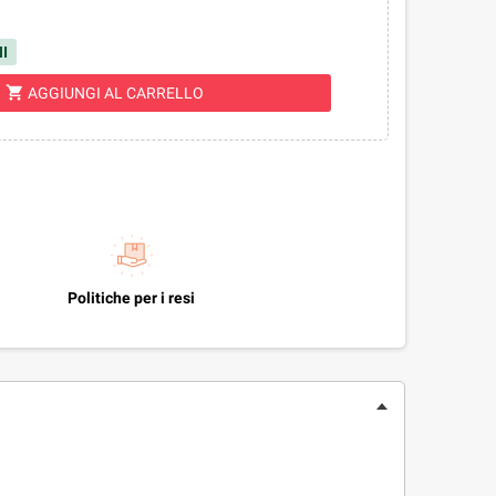
I
shopping_cart
AGGIUNGI AL CARRELLO
Politiche per i resi