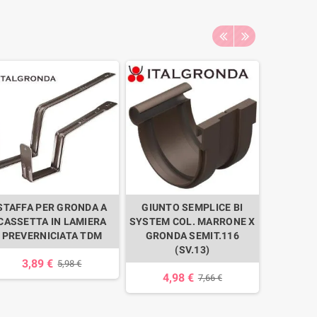
STAFFA PER GRONDA A
GIUNTO SEMPLICE BI
RIVETT
CASSETTA IN LAMIERA
SYSTEM COL. MARRONE X
MUSCH
PREVERNICIATA TDM
GRONDA SEMIT.116
(SV.13)
3,89 €
0,
5,98 €
4,98 €
7,66 €