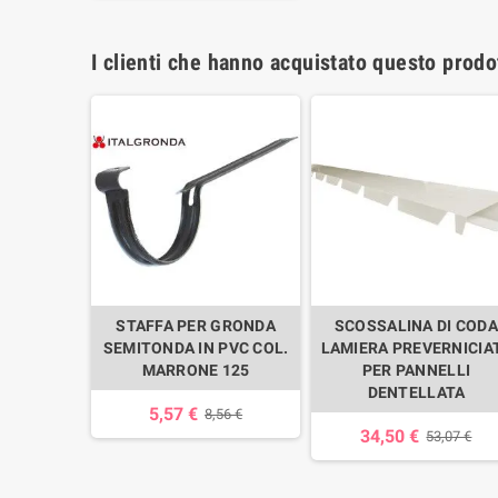
I clienti che hanno acquistato questo prod
M. PREV.
STAFFA PER GRONDA
SCOSSALINA DI CODA
ELLI
SEMITONDA IN PVC COL.
LAMIERA PREVERNICIA
MARRONE 125
PER PANNELLI
,38 €
DENTELLATA
5,57 €
8,56 €
34,50 €
53,07 €