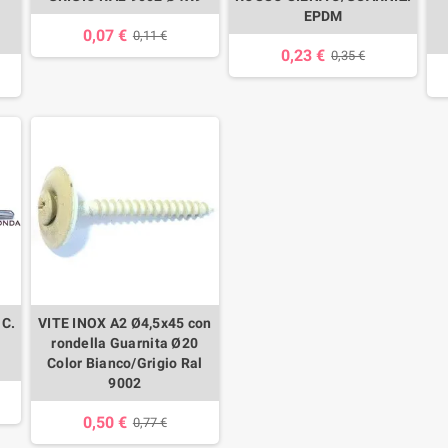
EPDM
0,07 €
0,11 €
0,23 €
0,35 €
C.
VITE INOX A2 Ø4,5x45 con
rondella Guarnita Ø20
Color Bianco/Grigio Ral
9002
0,50 €
0,77 €