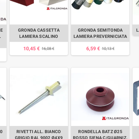
NE
GRONDA CASSETTA
GRONDA SEMITONDA
L
.
LAMIERA SCALINO
LAMIERA PREVERNICIATA
10,45 €
6,59 €
16,08 €
10,13 €
10
RIVETTI ALL. BIANCO
RONDELLA BATZ Ø25
GRIGIO RAL 9002 Ø4X9
ROSSO SIENA C/GUARNIZ.