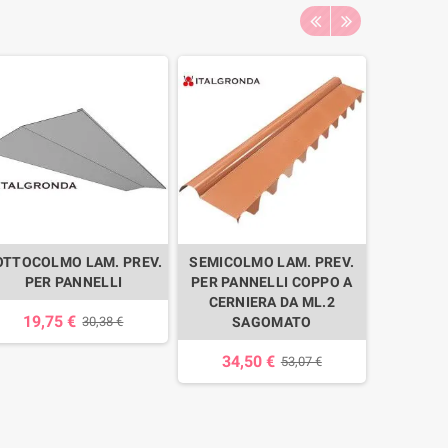
OTTOCOLMO LAM. PREV.
SEMICOLMO LAM. PREV.
COLMO
PER PANNELLI
PER PANNELLI COPPO A
LAMIER
CERNIERA DA ML.2
PER PAN
19,75 €
30,38 €
SAGOMATO
EFFETTO
34,50 €
29,
53,07 €