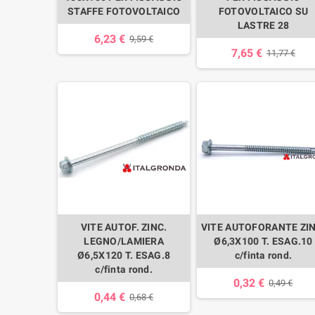
STAFFE FOTOVOLTAICO
FOTOVOLTAICO SU
LASTRE 28
6,23 €
9,59 €
7,65 €
11,77 €
VITE AUTOF. ZINC.
VITE AUTOFORANTE ZIN
LEGNO/LAMIERA
Ø6,3X100 T. ESAG.10
Ø6,5X120 T. ESAG.8
c/finta rond.
c/finta rond.
0,32 €
0,49 €
0,44 €
0,68 €