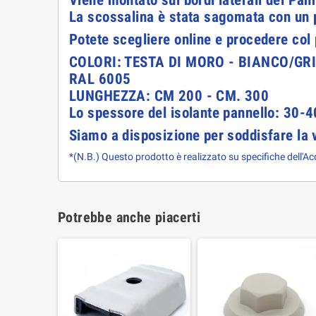
Viene montato sui bordi laterali del Pan
La scossalina è stata sagomata con un p
Potete scegliere online e procedere col
COLORI: TESTA DI MORO - BIANCO/GR
RAL 6005
LUNGHEZZA: CM 200 - CM. 300
Lo spessore del isolante pannello: 3
Siamo a disposizione per soddisfare la v
*(N.B.) Questo prodotto è realizzato su specifiche dell'Acqu
Potrebbe anche piacerti