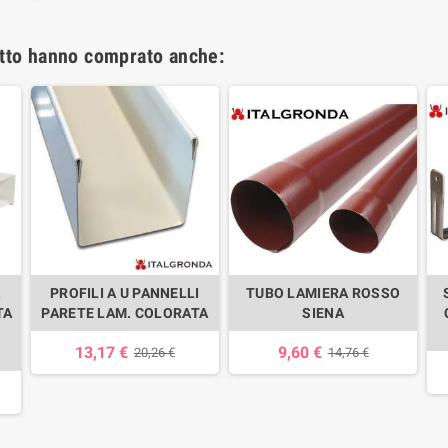
otto hanno comprato anche:
PROFILI A U PANNELLI
TUBO LAMIERA ROSSO
TA
PARETE LAM. COLORATA
SIENA
13,17 €
9,60 €
20,26 €
14,76 €