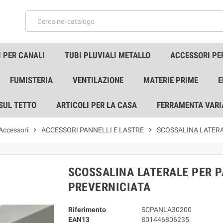
 PER CANALI
TUBI PLUVIALI METALLO
ACCESSORI PE
FUMISTERIA
VENTILAZIONE
MATERIE PRIME
E
 SUL TETTO
ARTICOLI PER LA CASA
FERRAMENTA VARI
 Accessori
chevron_right
ACCESSORI PANNELLI E LASTRE
chevron_right
SCOSSALINA LATERA
SCOSSALINA LATERALE PER P
PREVERNICIATA
Riferimento
SCPANLA30200
EAN13
801446806235