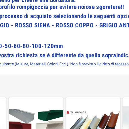
nello per creare una bordatura.
rofilo rompigoccia per evitare noiose sgorature!!
 processo di acquisto selezionando le seguenti opzi
IGIO - ROSSO SIENA - ROSSO COPPO - GRIGIO A
0-40-50-60-80-100-120mm
ostra richiesta se è differente da quella sopraindic
irente (Misure, Materiali, Colori, Ecc.). Non è previsto il diritto di recesso