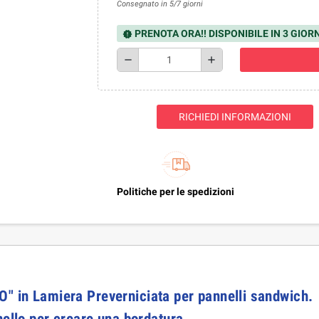
Consegnato in 5/7 giorni
PRENOTA ORA!! DISPONIBILE IN 3 GIORN
new_releases
remove
add
RICHIEDI INFORMAZIONI
Politiche per le spedizioni
n Lamiera Preverniciata per pannelli sandwich.