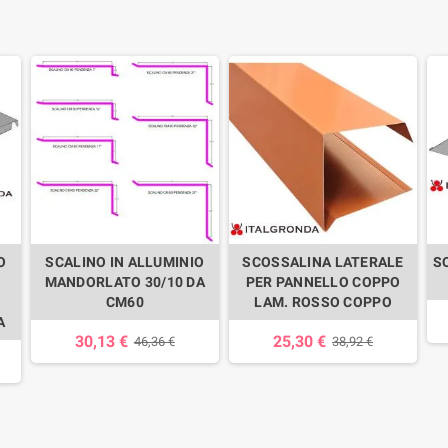
O
SCALINO IN ALLUMINIO
SCOSSALINA LATERALE
S
MANDORLATO 30/10 DA
PER PANNELLO COPPO
CM60
LAM. ROSSO COPPO
A
30,13 €
25,30 €
46,36 €
38,92 €