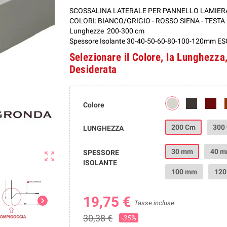
SCOSSALINA LATERALE PER PANNELLO LAMIER
COLORI: BIANCO/GRIGIO - ROSSO SIENA - TESTA
Lunghezze 200-300 cm
Spessore Isolante 30-40-50-60-80-100-120mm 
Selezionare il Colore, la Lunghezza,
Desiderata
Colore
200 Cm
300
LUNGHEZZA
30 mm
40 
SPESSORE
zoom_out_map
ISOLANTE
100 mm
12
19,75 €
chevron_right
Tasse incluse
30,38 €
-35%