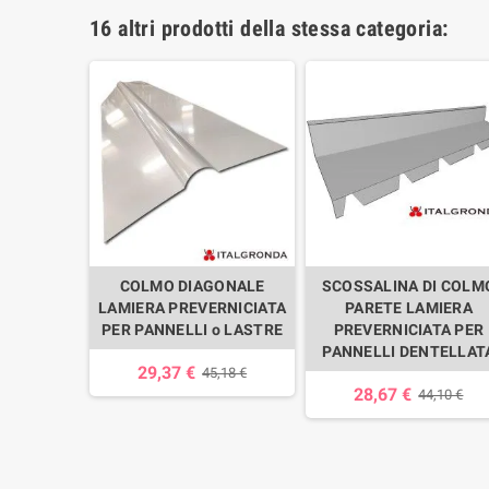
16 altri prodotti della stessa categoria:
 CODA PER
COLMO DIAGONALE
SCOSSALINA DI COLM
PPO DA
LAMIERA PREVERNICIATA
PARETE LAMIERA
A ROSSO
PER PANNELLI o LASTRE
PREVERNICIATA PER
O
PANNELLI DENTELLAT
29,37 €
45,18 €
28,67 €
,63 €
44,10 €