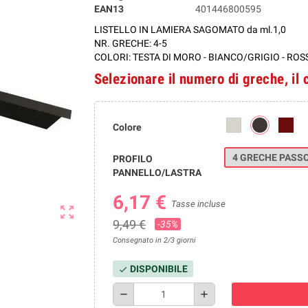
EAN13
401446800595
LISTELLO IN LAMIERA SAGOMATO da ml.1,0
NR. GRECHE: 4-5
COLORI: TESTA DI MORO -
BIANCO/GRIGIO
- ROS
Selezionare il numero di greche, il 
Colore
4 GRECHE PASS
PROFILO
PANNELLO/LASTRA
6,17 €
Tasse incluse
zoom_out_map
9,49 €
-35%
Consegnato in 2/3 giorni
DISPONIBILE
check
remove
add