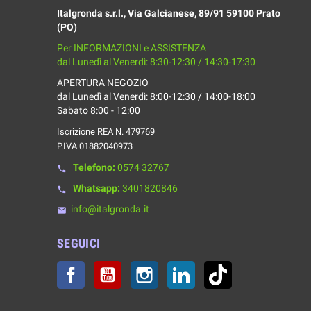
Italgronda s.r.l., Via Galcianese, 89/91 59100 Prato
(PO)
Per INFORMAZIONI e ASSISTENZA
dal Lunedì al Venerdì: 8:30-12:30 / 14:30-17:30
APERTURA NEGOZIO
dal Lunedì al Venerdì: 8:00-12:30 / 14:00-18:00
Sabato 8:00 - 12:00
Iscrizione REA N. 479769
P.IVA 01882040973
Telefono:
0574 32767
phone
Whatsapp:
3401820846
phone
info@italgronda.it
email
SEGUICI
Facebook
YouTube
Instagram
LinkedIn
TikTok