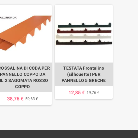
COSSALINA DI CODA PER
TESTATA Frontalino
SCOSSA
PANNELLO COPPO DA
(silhouette) PER
PARET
L.2 SAGOMATA ROSSO
PANNELLO 5 GRECHE
19,
COPPO
12,85 €
19,76 €
38,76 €
59,63 €