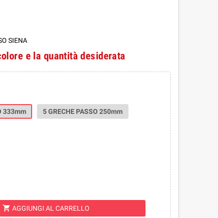
SO SIENA
colore e la quantità desiderata
O 333mm
5 GRECHE PASSO 250mm
shopping_cart
AGGIUNGI AL CARRELLO