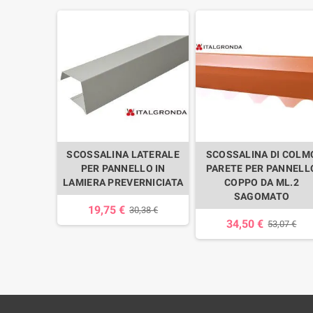
M. PREV.
SCOSSALINA LATERALE
SCOSSALINA DI COLM
 COPPO A
PER PANNELLO IN
PARETE PER PANNELL
A ML.2
LAMIERA PREVERNICIATA
COPPO DA ML.2
TO
SAGOMATO
19,75 €
30,38 €
34,50 €
,07 €
53,07 €