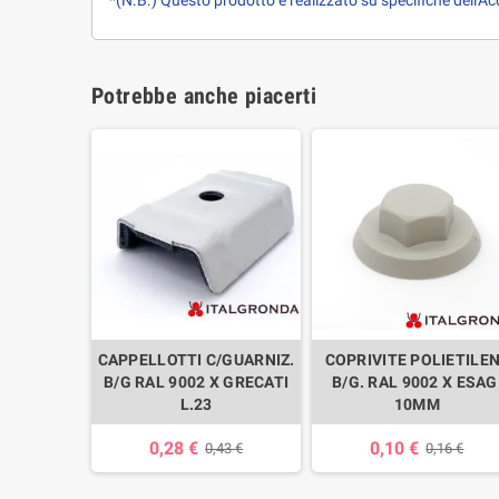
*(N.B.) Questo prodotto è realizzato su specifiche dell'Acqu
Potrebbe anche piacerti
CAPPELLOTTI C/GUARNIZ.
COPRIVITE POLIETILE
B/G RAL 9002 X GRECATI
B/G. RAL 9002 X ESAG
L.23
10MM
0,28 €
0,10 €
0,43 €
0,16 €