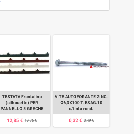
.
TESTATA Frontalino
VITE AUTOFORANTE ZINC.
(silhouette) PER
Ø6,3X100 T. ESAG.10
PANNELLO 5 GRECHE
c/finta rond.
12,85 €
0,32 €
19,76 €
0,49 €