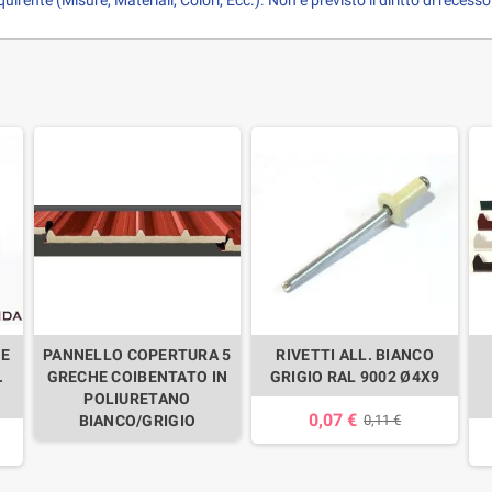
irente (Misure, Materiali, Colori, Ecc.). Non è previsto il diritto di recesso
NE
PANNELLO COPERTURA 5
RIVETTI ALL. BIANCO
.
GRECHE COIBENTATO IN
GRIGIO RAL 9002 Ø4X9
POLIURETANO
0,07 €
BIANCO/GRIGIO
0,11 €