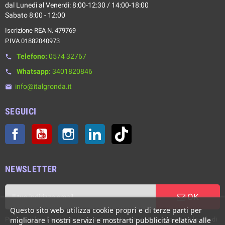
dal Lunedì al Venerdì: 8:00-12:30 / 14:00-18:00
Sabato 8:00 - 12:00
Iscrizione REA N. 479769
P.IVA 01882040973
Telefono:
0574 32767
phone
Whatsapp:
3401820846
phone
info@italgronda.it
email
SEGUICI
Facebook
YouTube
Instagram
LinkedIn
TikTok
NEWSLETTER
OK
Questo sito web utilizza cookie propri e di terze parti per
Puoi annullare l'iscrizione in ogni momento. A questo scopo, cerca le info di
migliorare i nostri servizi e mostrarti pubblicità relativa alle