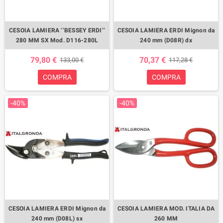
CESOIA LAMIERA ’’BESSEY ERDI’’
CESOIA LAMIERA ERDI Mignon da
280 MM SX Mod. D116-280L
240 mm (D08R) dx
79,80 €
70,37 €
133,00 €
117,28 €
COMPRA
COMPRA
-40%
-40%
CESOIA LAMIERA ERDI Mignon da
CESOIA LAMIERA MOD. ITALIA DA
240 mm (D08L) sx
260 MM