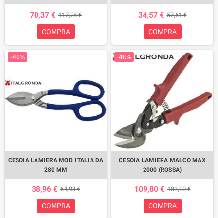
70,37 €
34,57 €
117,28 €
57,61 €
COMPRA
COMPRA
-40%
-40%
CESOIA LAMIERA MOD. ITALIA DA
CESOIA LAMIERA MALCO MAX
280 MM
2000 (ROSSA)
38,96 €
109,80 €
64,93 €
183,00 €
COMPRA
COMPRA