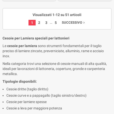
Visualizzati 1-12 su 51 articoli
…
1
2
3
5
SUCCESSIVO
navigate_next
Cesoie per Lamiera speciali per lattonieri
Le 
cesoie per lamiera
 sono strumenti fondamentali per il taglio 
preciso di lamiere zincate, preverniciate, alluminio, rame e acciaio 
inox.
Nella categoria trovi una selezione di cesoie manuali di alta qualità, 
ideali per lavorazioni di lattoneria, coperture, gronde e carpenteria 
metallica.
Tipologie disponibili:
Cesoie dritte (taglio diritto)
Cesoie curve e a pappagallo (taglio sinistro/destro)
Cesoie per lamiere spesse
Cesoie a leva per maggiore potenza