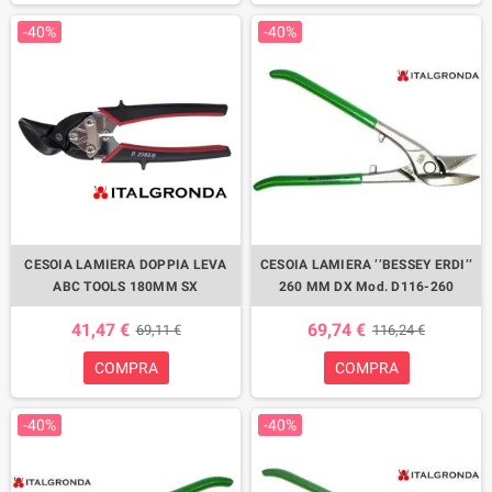
-40%
-40%
CESOIA LAMIERA DOPPIA LEVA
CESOIA LAMIERA ’’BESSEY ERDI’’
ABC TOOLS 180MM SX
260 MM DX Mod. D116-260
41,47 €
69,74 €
69,11 €
116,24 €
COMPRA
COMPRA
-40%
-40%