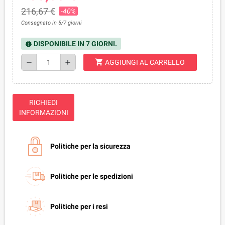
216,67 €
-40%
Consegnato in 5/7 giorni
DISPONIBILE IN 7 GIORNI.
new_releases
shopping_cart
remove
add
AGGIUNGI AL CARRELLO
RICHIEDI
INFORMAZIONI
Politiche per la sicurezza
Politiche per le spedizioni
Politiche per i resi