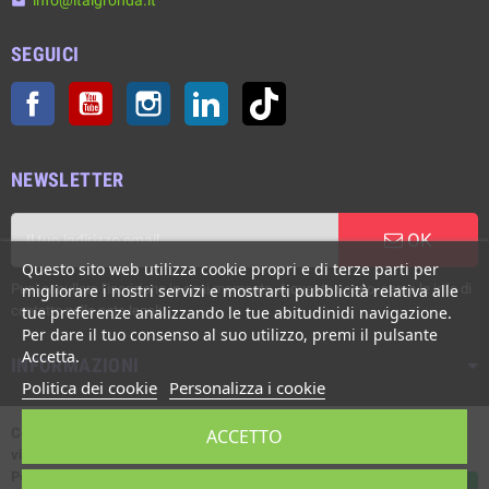
email
SEGUICI
Facebook
YouTube
Instagram
LinkedIn
TikTok
NEWSLETTER
OK
Questo sito web utilizza cookie propri e di terze parti per
Puoi annullare l'iscrizione in ogni momento. A questo scopo, cerca le info di
migliorare i nostri servizi e mostrarti pubblicità relativa alle
contatto nelle note legali.
tue preferenze analizzando le tue abitudinidi navigazione.
Per dare il tuo consenso al suo utilizzo, premi il pulsante
Accetta.
INFORMAZIONI
Politica dei cookie
Personalizza i cookie
Copyright © Italgronda s.r.l. 2002/2026. Tutti i diritti sono riservati. E'
ACCETTO
vietata la riproduzione anche parziale.
Powered by Giotto s.r.l.