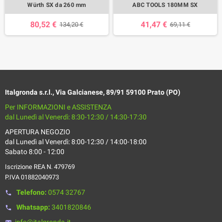
Würth SX da 260 mm
ABC TOOLS 180MM SX
80,52 €
41,47 €
134,20 €
69,11 €
Italgronda s.r.l., Via Galcianese, 89/91 59100 Prato (PO)
Per INFORMAZIONI e ASSISTENZA
dal Lunedì al Venerdì: 8:30-12:30 / 14:30-17:30
APERTURA NEGOZIO
dal Lunedì al Venerdì: 8:00-12:30 / 14:00-18:00
Sabato 8:00 - 12:00
Iscrizione REA N. 479769
P.IVA 01882040973
Telefono:
0574 32767
phone
Whatsapp:
3401820846
phone
info@italgronda.it