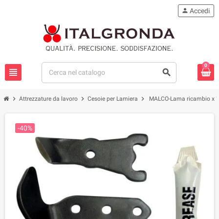
person
Accedi
0
view_headline
search
chevron_right
chevron_right
chevron_right
Attrezzature da lavoro
Cesoie per Lamiera
MALCO-Lama ricambio x "
-40%