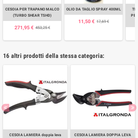
CESOIA PER TRAPANO MALCO
OLIO DA TAGLIO SPRAY 400ML
TR
(TURBO SHEAR TSHD)
PER
11,50 €
17,69 €
271,95 €
453,25 €
16 altri prodotti della stessa categoria:
CESOIA LAMIERA doppia leva
CESOIA LAMIERA DOPPIA LEVA