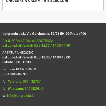
CHIUSURE A CALAMITA E SCROCCHI
Italgronda s.r.l., Via Galcianese, 89/91 59100 Prato (PO)
Per INFORMAZIONI e ASSISTENZA
dal Lunedì al Venerdì: 8:30-12:30 / 14:30-17:30
APERTURA NEGOZIO
dal Lunedì al Venerdì: 8:00-12:30 / 14:00-18:00
Sabato 8:00 - 12:00
Iscrizione REA N. 479769
P.IVA 01882040973
Telefono:
0574 32767
phone
Whatsapp:
3401820846
phone
info@italgronda.it
email