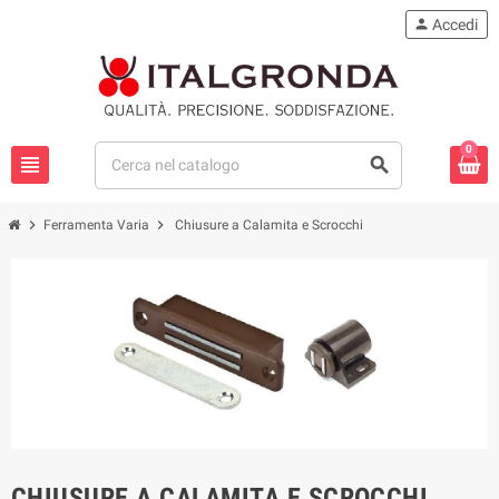
person
Accedi
0
view_headline
search
chevron_right
chevron_right
Ferramenta Varia
Chiusure a Calamita e Scrocchi
CHIUSURE A CALAMITA E SCROCCHI