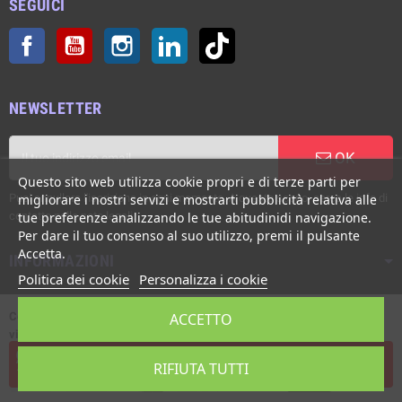
SEGUICI
Facebook
YouTube
Instagram
LinkedIn
TikTok
NEWSLETTER
OK
Questo sito web utilizza cookie propri e di terze parti per
Puoi annullare l'iscrizione in ogni momento. A questo scopo, cerca le info di
migliorare i nostri servizi e mostrarti pubblicità relativa alle
contatto nelle note legali.
tue preferenze analizzando le tue abitudinidi navigazione.
Per dare il tuo consenso al suo utilizzo, premi il pulsante
Accetta.
INFORMAZIONI
Politica dei cookie
Personalizza i cookie
Copyright © Italgronda s.r.l. 2002/2026. Tutti i diritti sono riservati. E'
ACCETTO
vietata la riproduzione anche parziale.
Powered by Giotto s.r.l.
L'assistenza live è disponibile dal Lunedì al Venerdì, ore 8:00 - 12:30 /
RIFIUTA TUTTI
14:00 - 17:30.