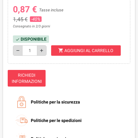
0,87 €
Tasse incluse
1,45 €
-40%
Consegnato in 2/3 giorni
DISPONIBILE
check
shopping_cart
remove
add
AGGIUNGI AL CARRELLO
RICHIEDI
INFORMAZIONI
Politiche per la sicurezza
Politiche per le spedizioni