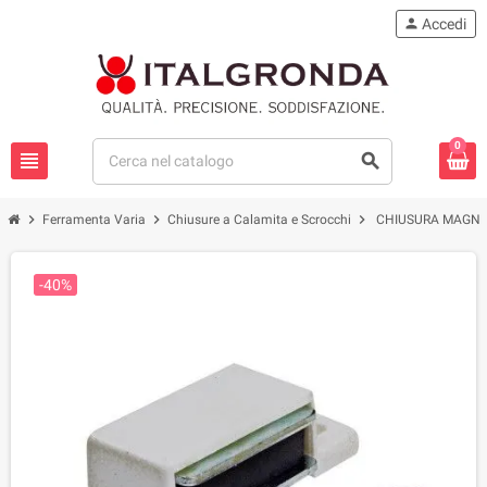
person
Accedi
0
view_headline
search
chevron_right
chevron_right
chevron_right
Ferramenta Varia
Chiusure a Calamita e Scrocchi
CHIUSURA MAGNET
-40%