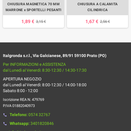
CHIUSURA MAGNETICA 70 MM
CHIUSURA A CALAMITA
MARRONE x SPORTELLI PESANTI
CILINDRICA
1,89 €
1,67 €
3,15 €
2,56 €
Italgronda s.r.l., Via Galcianese, 89/91 59100 Prato (PO)
Per INFORMAZIONI e ASSISTENZA
dal Lunedì al Venerdì: 8:30-12:30 / 14:30-17:30
APERTURA NEGOZIO
dal Lunedì al Venerdì: 8:00-12:30 / 14:00-18:00
Sabato 8:00 - 12:00
Iscrizione REA N. 479769
P.IVA 01882040973
Telefono:
0574 32767
phone
Whatsapp:
3401820846
phone