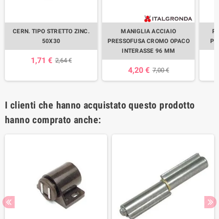
CERN. TIPO STRETTO ZINC.
MANIGLIA ACCIAIO
P
50X30
PRESSOFUSA CROMO OPACO
PR
INTERASSE 96 MM
1,71 €
2,64 €
4,20 €
7,00 €
I clienti che hanno acquistato questo prodotto
hanno comprato anche: