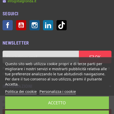
info@italgronda.it
email
SEGUICI
Facebook
YouTube
Instagram
LinkedIn
TikTok
NEWSLETTER
OK
Questo sito web utilizza cookie propri e di terze parti per
Puoi annullare l'iscrizione in ogni momento. A questo scopo, cerca le info di
migliorare i nostri servizi e mostrarti pubblicità relativa alle
contatto nelle note legali.
tue preferenze analizzando le tue abitudinidi navigazione.
Per dare il tuo consenso al suo utilizzo, premi il pulsante
Accetta.
INFORMAZIONI
Politica dei cookie
Personalizza i cookie
Copyright © Italgronda s.r.l. 2002/2026. Tutti i diritti sono riservati. E'
ACCETTO
vietata la riproduzione anche parziale.
Powered by Giotto s.r.l.
L'assistenza live è disponibile dal Lunedì al Venerdì, ore 8:00 - 12:30 /