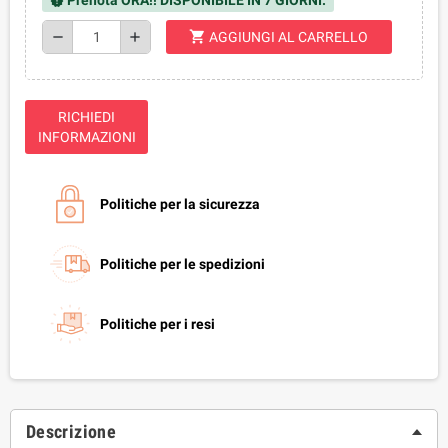
Prenota ORA!! DISPONIBILE IN 7 GIORNI.
new_releases
shopping_cart
remove
add
AGGIUNGI AL CARRELLO
RICHIEDI
INFORMAZIONI
Politiche per la sicurezza
Politiche per le spedizioni
Politiche per i resi
Descrizione