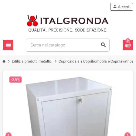
person
Accedi
0
view_headline
search
chevron_right
chevron_right
chevr
Edilizia prodotti metallici
Copricaldaia e Copribombola e Coprilavatrice
-35%
chevron_left
chevron_right