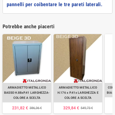
pannelli per coibentare le tre pareti laterali.
Potrebbe anche piacerti
ARMADIETTO METALLICO
ARMADIETTO METALLICO
COP
BASSO H.88xP.41 LARGHEZZA-
H.176 x P.41x LARGHEZZA E
BIAN
COLORE A SCELTA
COLORE A SCELTA
231,82 €
329,84 €
386,36 €
549,73 €