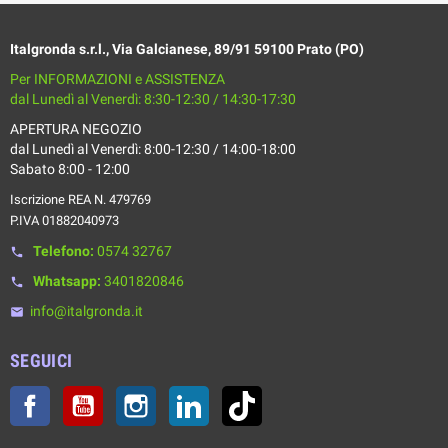
Italgronda s.r.l., Via Galcianese, 89/91 59100 Prato (PO)
Per INFORMAZIONI e ASSISTENZA
dal Lunedì al Venerdì: 8:30-12:30 / 14:30-17:30
APERTURA NEGOZIO
dal Lunedì al Venerdì: 8:00-12:30 / 14:00-18:00
Sabato 8:00 - 12:00
Iscrizione REA N. 479769
P.IVA 01882040973
Telefono:
0574 32767
phone
Whatsapp:
3401820846
phone
info@italgronda.it
email
SEGUICI
Facebook
YouTube
Instagram
LinkedIn
TikTok