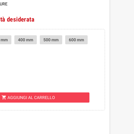
TURE
ità desiderata
0 mm
400 mm
500 mm
600 mm
shopping_cart
AGGIUNGI AL CARRELLO