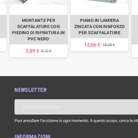
MONTANTE PER
PIANO IN LAMIERA
SCAFFALATURE CON
ZINCATA CON RINFORZO
PIEDINO DI RIFINITURA IN
PER SCAFFALATURE
PVC NERO
12,66 €
18,08 €
2,89 €
4,12 €
NEWSLETTER
Puoi annullare l'iscrizione in ogni momento. A questo scopo, cerca le info
INFORMAZIONI