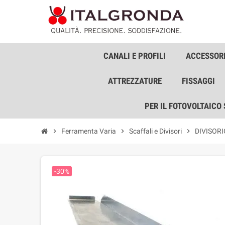
CANALI E PROFILI
ACCESSORI
ATTREZZATURE
FISSAGGI
PER IL FOTOVOLTAICO
chevron_right
Ferramenta Varia
chevron_right
Scaffali e Divisori
chevron_right
DIVISORI
-30%