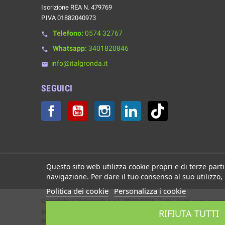
Iscrizione REA N. 479769
P.IVA 01882040973
Telefono:
0574 32767
phone
Whatsapp:
3401820846
phone
info@italgronda.it
email
SEGUICI
Facebook
YouTube
Instagram
LinkedIn
TikTok
Questo sito web utilizza cookie propri e di terze parti
navigazione. Per dare il tuo consenso al suo utilizzo,
Politica dei cookie
Personalizza i cookie
Copyright © Italgronda s.r.l. 2002/2026. Tutti i diritti sono riserv
RIFIUTA TUTTI
parziale.
Powered by Giotto s.r.l.