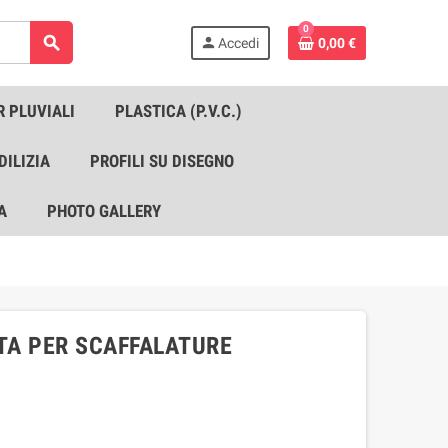
0
search
person
Accedi
0,00 €
R PLUVIALI
PLASTICA (P.V.C.)
DILIZIA
PROFILI SU DISEGNO
A
PHOTO GALLERY
ATA PER SCAFFALATURE