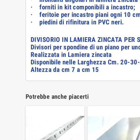
· forniti in kit componibili a incastro;
· feritoie per incastro piani ogni 10 cm
· piedini di rifinitura in PVC neri.
DIVISORIO IN LAMIERA ZINCATA PER
Divisori per spondine di un piano per un
Realizzata in Lamiera zincata
Disponibile nelle Larghezza Cm. 20-3
Altezza da cm 7 a cm 15
Potrebbe anche piacerti