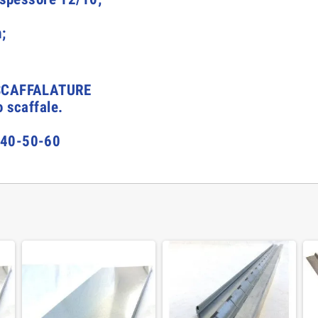
;
 SCAFFALATURE
o scaffale.
0-40-50-60