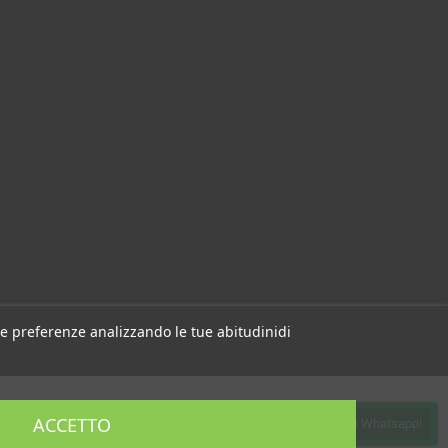
 tue preferenze analizzando le tue abitudinidi
ACCETTO
Contattaci su Whatsapp!