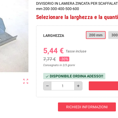
DIVISORIO IN LAMIERA ZINCATA PER SCAFFALA
mm 200-300-400-500-600
Selezionare la larghezza e la quant
200 mm
30
LARGHEZZA
5,44 €
Tasse incluse
7,77 €
-30%
Consegnato in 2/3 giorni
DISPONIBILE ORDINA ADESSO!!
check
zoom_out_map
remove
add
RICHIEDI INFORMAZIONI