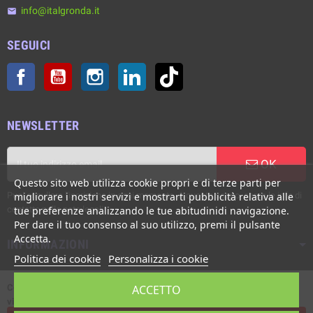
info@italgronda.it
email
SEGUICI
Facebook
YouTube
Instagram
LinkedIn
TikTok
NEWSLETTER
OK
Questo sito web utilizza cookie propri e di terze parti per
Puoi annullare l'iscrizione in ogni momento. A questo scopo, cerca le info di
migliorare i nostri servizi e mostrarti pubblicità relativa alle
contatto nelle note legali.
tue preferenze analizzando le tue abitudinidi navigazione.
Per dare il tuo consenso al suo utilizzo, premi il pulsante
Accetta.
INFORMAZIONI
Politica dei cookie
Personalizza i cookie
Copyright © Italgronda s.r.l. 2002/2026. Tutti i diritti sono riservati. E'
ACCETTO
vietata la riproduzione anche parziale.