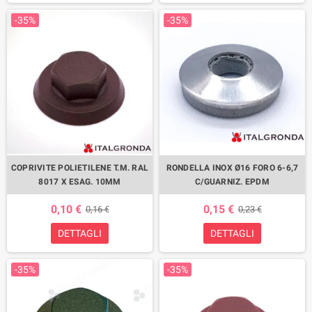
-35%
-35%
COPRIVITE POLIETILENE T.M. RAL
RONDELLA INOX Ø16 FORO 6-6,7
8017 X ESAG. 10MM
C/GUARNIZ. EPDM
0,10 €
0,15 €
0,16 €
0,23 €
DETTAGLI
DETTAGLI
-35%
-35%