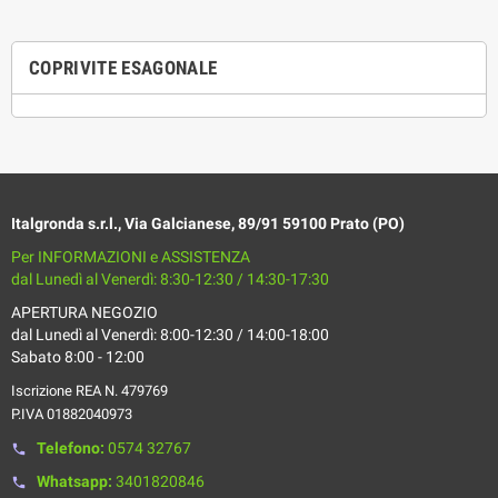
COPRIVITE ESAGONALE
Italgronda s.r.l., Via Galcianese, 89/91 59100 Prato (PO)
Per INFORMAZIONI e ASSISTENZA
dal Lunedì al Venerdì: 8:30-12:30 / 14:30-17:30
APERTURA NEGOZIO
dal Lunedì al Venerdì: 8:00-12:30 / 14:00-18:00
Sabato 8:00 - 12:00
Iscrizione REA N. 479769
P.IVA 01882040973
Telefono:
0574 32767
phone
Whatsapp:
3401820846
phone