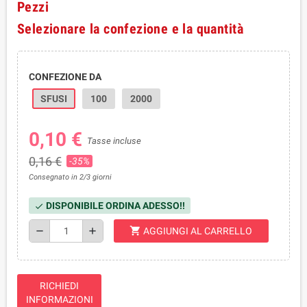
Pezzi
Selezionare la confezione e la quantità
CONFEZIONE DA
SFUSI
100
2000
0,10 €
Tasse incluse
0,16 €
-35%
Consegnato in 2/3 giorni
DISPONIBILE ORDINA ADESSO!!
check
shopping_cart
remove
add
AGGIUNGI AL CARRELLO
RICHIEDI
INFORMAZIONI