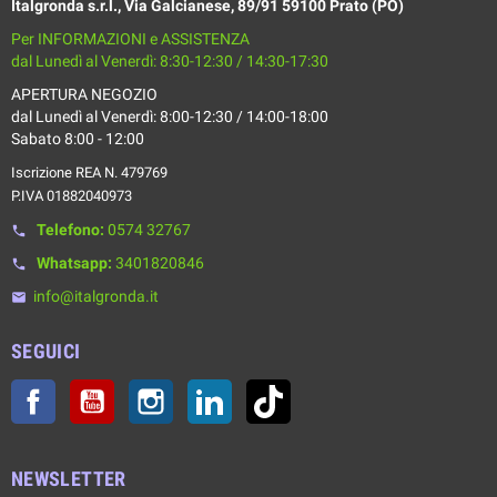
Italgronda s.r.l., Via Galcianese, 89/91 59100 Prato (PO)
Per INFORMAZIONI e ASSISTENZA
dal Lunedì al Venerdì: 8:30-12:30 / 14:30-17:30
APERTURA NEGOZIO
dal Lunedì al Venerdì: 8:00-12:30 / 14:00-18:00
Sabato 8:00 - 12:00
Iscrizione REA N. 479769
P.IVA 01882040973
Telefono:
0574 32767
phone
Whatsapp:
3401820846
phone
info@italgronda.it
email
SEGUICI
Facebook
YouTube
Instagram
LinkedIn
TikTok
NEWSLETTER