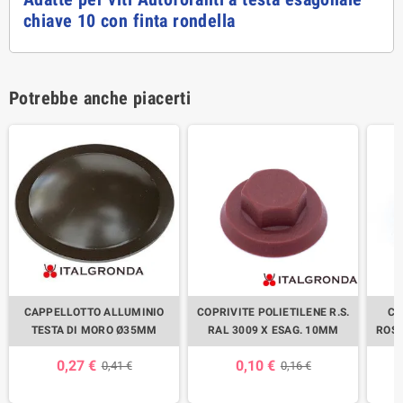
chiave 10 con finta rondella
Potrebbe anche piacerti
CAPPELLOTTO ALLUMINIO
COPRIVITE POLIETILENE R.S.
CO
TESTA DI MORO Ø35MM
RAL 3009 X ESAG. 10MM
ROSS
0,27 €
0,10 €
0,41 €
0,16 €