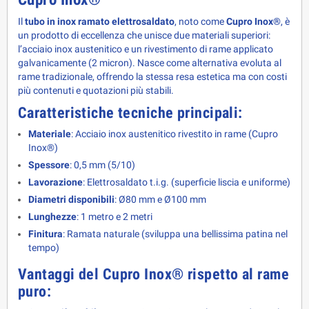
Il 
tubo in inox ramato elettrosaldato
, noto come 
Cupro Inox®
, è 
un prodotto di eccellenza che unisce due materiali superiori: 
l’acciaio inox austenitico e un rivestimento di rame applicato 
galvanicamente (2 micron). Nasce come alternativa evoluta al 
rame tradizionale, offrendo la stessa resa estetica ma con costi 
più contenuti e quotazioni più stabili.
Caratteristiche tecniche principali:
Materiale
: Acciaio inox austenitico rivestito in rame (Cupro
Inox®)
Spessore
: 0,5 mm (5/10)
Lavorazione
: Elettrosaldato t.i.g. (superficie liscia e uniforme)
Diametri disponibili
: Ø80 mm e Ø100 mm
Lunghezze
: 1 metro e 2 metri
Finitura
: Ramata naturale (sviluppa una bellissima patina nel
tempo)
Vantaggi del Cupro Inox® rispetto al rame 
puro: