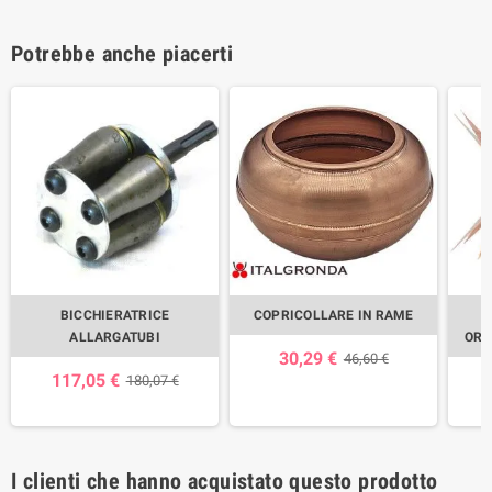
Potrebbe anche piacerti
BICCHIERATRICE
COPRICOLLARE IN RAME
ALLARGATUBI
ORN
30,29 €
46,60 €
117,05 €
180,07 €
I clienti che hanno acquistato questo prodotto