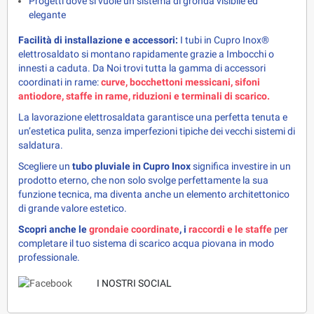
Progetti dove si vuole un sistema di gronda visibile ed
elegante
Facilità di installazione e accessori:
 I tubi in Cupro Inox® 
elettrosaldato si montano rapidamente grazie a Imbocchi o 
innesti a caduta. Da Noi trovi tutta la gamma di accessori 
coordinati in rame: 
curve, bocchettoni messicani, sifoni 
antiodore, staffe in rame, riduzioni e terminali di scarico.
La lavorazione elettrosaldata garantisce una perfetta tenuta e 
un’estetica pulita, senza imperfezioni tipiche dei vecchi sistemi di 
saldatura.
Scegliere un 
tubo pluviale in Cupro Inox
 significa investire in un 
prodotto eterno, che non solo svolge perfettamente la sua 
funzione tecnica, ma diventa anche un elemento architettonico 
di grande valore estetico.
Scopri anche le 
grondaie coordinate
, i 
raccordi e le staffe
 per 
completare il tuo sistema di scarico acqua piovana in modo 
professionale.
I NOSTRI SOCIAL