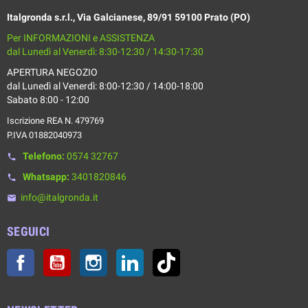
Italgronda s.r.l., Via Galcianese, 89/91 59100 Prato (PO)
Per INFORMAZIONI e ASSISTENZA
dal Lunedì al Venerdì: 8:30-12:30 / 14:30-17:30
APERTURA NEGOZIO
dal Lunedì al Venerdì: 8:00-12:30 / 14:00-18:00
Sabato 8:00 - 12:00
Iscrizione REA N. 479769
P.IVA 01882040973
Telefono:
0574 32767
phone
Whatsapp:
3401820846
phone
info@italgronda.it
email
SEGUICI
Facebook
YouTube
Instagram
LinkedIn
TikTok