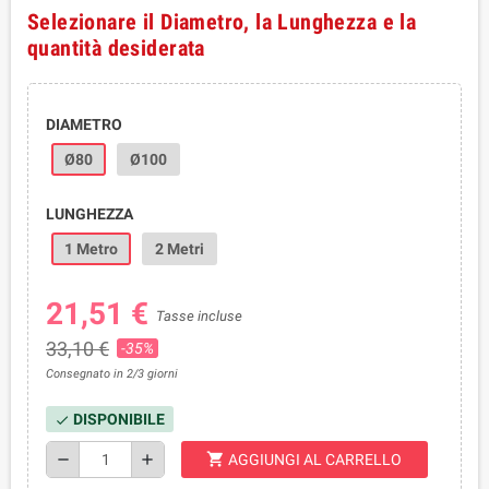
Selezionare il Diametro, la Lunghezza e la
quantità desiderata
DIAMETRO
Ø80
Ø100
LUNGHEZZA
1 Metro
2 Metri
21,51 €
Tasse incluse
33,10 €
-35%
Consegnato in 2/3 giorni
DISPONIBILE
check
shopping_cart
remove
add
AGGIUNGI AL CARRELLO