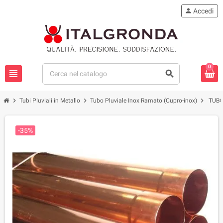
person
Accedi
0
view_headline
search
chevron_right
chevron_right
chevron_right
Tubi Pluviali in Metallo
Tubo Pluviale Inox Ramato (Cupro-inox)
TUBO
-35%