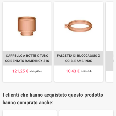
CAPPELLO A BOTTE X TUBO
FASCETTA DI BLOCCAGGIO X
M
COIBENTATO RAME/INOX 316
COIB. RAME/INOX
R
121,25 €
10,43 €
220,45 €
18,97 €
I clienti che hanno acquistato questo prodotto
hanno comprato anche: