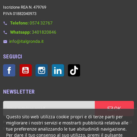
Iscrizione REA N. 479769
P.IVA 01882040973
Telefono:
0574 32767
phone
Whatsapp:
3401820846
phone
info@italgronda.it
email
SEGUICI
Facebook
YouTube
Instagram
LinkedIn
TikTok
NEWSLETTER
OK
Questo sito web utilizza cookie propri e di terze parti per
Puoi annullare l'iscrizione in ogni momento. A questo scopo, cerca le info di
migliorare i nostri servizi e mostrarti pubblicità relativa alle
contatto nelle note legali.
tue preferenze analizzando le tue abitudinidi navigazione.
Per dare il tuo consenso al suo utilizzo, premi il pulsante