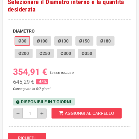
Selezionare il Diametro interno e la quantità
desiderata
DIAMETRO
Ø80
Ø100
Ø130
Ø150
Ø180
Ø200
Ø250
Ø300
Ø350
354,91 €
Tasse incluse
645,29 €
-45%
Consegnato in 5/7 giorni
DISPONIBILE IN 7 GIORNI.
new_releases
shopping_cart
remove
add
AGGIUNGI AL CARRELLO
RICHIEDI