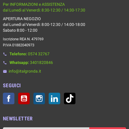
Per INFORMAZIONI e ASSISTENZA
dal Lunedì al Venerdì: 8:30-12:30 / 14:30-17:30
APERTURA NEGOZIO
dal Lunedì al Venerdì: 8:00-12:30 / 14:00-18:00
Sabato 8:00 - 12:00
Iscrizione REA N. 479769
P.IVA 01882040973
Telefono:
0574 32767
phone
Whatsapp:
3401820846
phone
info@italgronda.it
email
SEGUICI
Facebook
YouTube
Instagram
LinkedIn
TikTok
NEWSLETTER