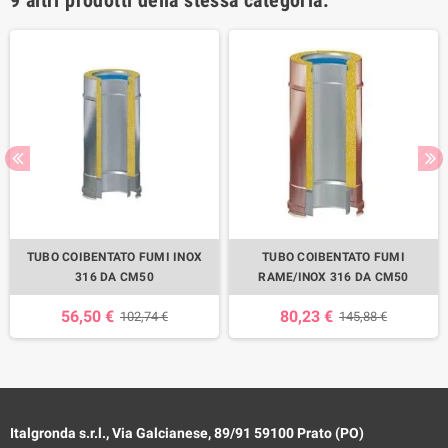
TUBO COIBENTATO FUMI INOX
TUBO COIBENTATO FUMI
316 DA CM50
RAME/INOX 316 DA CM50
56,50 €
80,23 €
102,74 €
145,88 €
Italgronda s.r.l., Via Galcianese, 89/91 59100 Prato (PO)