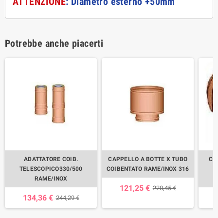
ATTENZIONE
: Diametro esterno +50mm
Potrebbe anche piacerti
ADATTATORE COIB.
CAPPELLO A BOTTE X TUBO
CA
TELESCOPICO330/500
COIBENTATO RAME/INOX 316
RAME/INOX
121,25 €
220,45 €
134,36 €
244,29 €