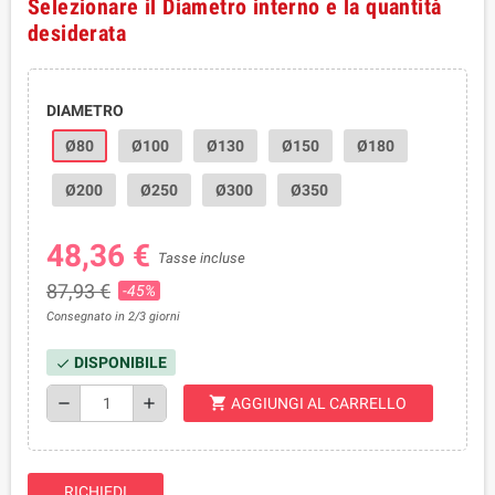
Selezionare il Diametro interno e la quantità
desiderata
DIAMETRO
Ø80
Ø100
Ø130
Ø150
Ø180
Ø200
Ø250
Ø300
Ø350
48,36 €
Tasse incluse
87,93 €
-45%
Consegnato in 2/3 giorni
DISPONIBILE
check
shopping_cart
remove
add
AGGIUNGI AL CARRELLO
RICHIEDI