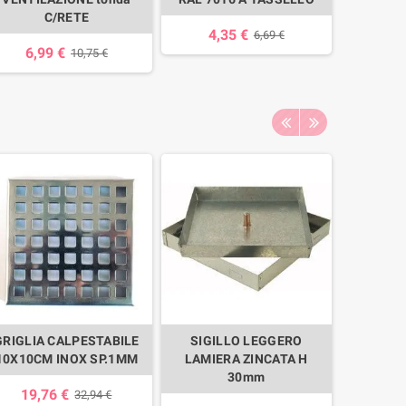
C/RETE
4,35 €
6,69 €
6,99 €
10,75 €
GRIGLIA CALPESTABILE
SIGILLO LEGGERO
SIGI
10X10CM INOX SP.1MM
LAMIERA ZINCATA H
LAMIE
30mm
19,76 €
32,94 €