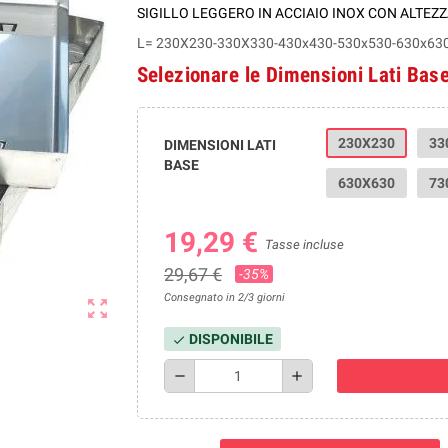
SIGILLO LEGGERO IN ACCIAIO INOX CON ALTEZ
L= 230X230-330X330-430x430-530x530-630x63
Selezionare le Dimensioni Lati Base
230X230
33
DIMENSIONI LATI
BASE
630X630
73
19,29 €
Tasse incluse
29,67 €
-35%
Consegnato in 2/3 giorni
zoom_out_map
DISPONIBILE
check
remove
add