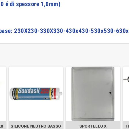
0 é di spessore 1,0mm)
lla base: 230X230-330X330
-430x430-530x530-630
X8
SILICONE NEUTRO BASSO
SPORTELLO X
T