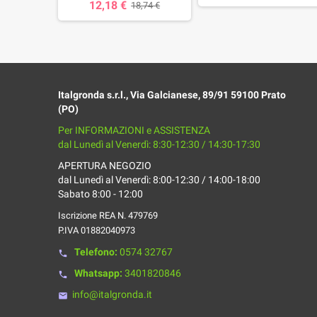
12,18 €
,33 €
18,74 €
Italgronda s.r.l., Via Galcianese, 89/91 59100 Prato
(PO)
Per INFORMAZIONI e ASSISTENZA
dal Lunedì al Venerdì: 8:30-12:30 / 14:30-17:30
APERTURA NEGOZIO
dal Lunedì al Venerdì: 8:00-12:30 / 14:00-18:00
Sabato 8:00 - 12:00
Iscrizione REA N. 479769
P.IVA 01882040973
Telefono:
0574 32767
phone
Whatsapp:
3401820846
phone
info@italgronda.it
email