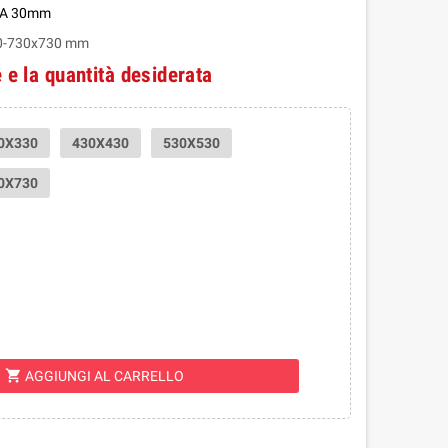
ZA 30mm
0-730x730 mm
 e la quantità desiderata
0X330
430X430
530X530
0X730
shopping_cart
AGGIUNGI AL CARRELLO