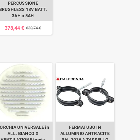
PERCUSSIONE
BRUSHLESS 18V BATT.
3AH o 5AH
378,44 €
630,74 €
ORCHIA UNIVERSALE in
FERMATUBO IN
ALL. BIANCO X
ALLUMINIO ANTRACITE
VENTILAZIONE tonda
RAL 7016 A TASSELLO