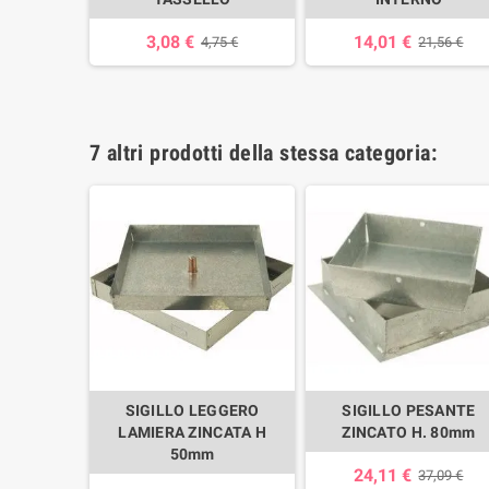
3,08 €
14,01 €
4,75 €
21,56 €
7 altri prodotti della stessa categoria:
GGERO
SIGILLO LEGGERO
SIGILLO PESANTE
CATA H
LAMIERA ZINCATA H
ZINCATO H. 80mm
50mm
24,11 €
37,09 €