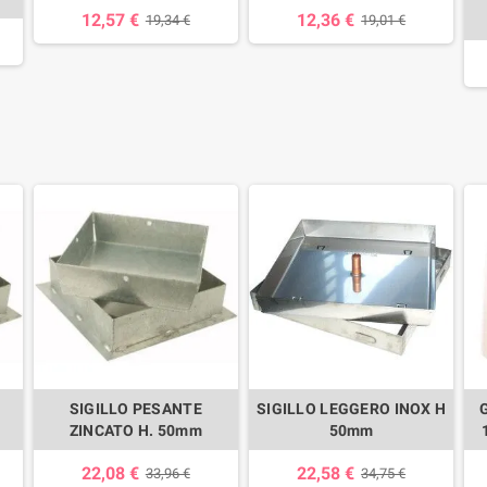
12,57 €
12,36 €
19,34 €
19,01 €
SIGILLO PESANTE
SIGILLO LEGGERO INOX H
ZINCATO H. 50mm
50mm
22,08 €
22,58 €
33,96 €
34,75 €