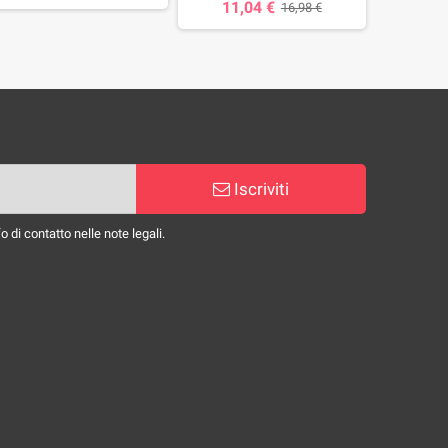
11,04 €
22,
16,98 €
Iscriviti
 di contatto nelle note legali.