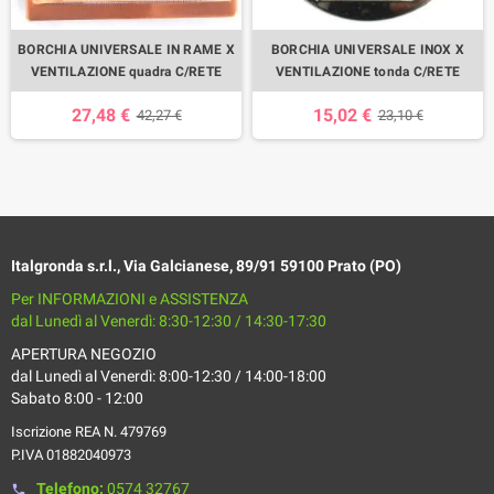
BORCHIA UNIVERSALE IN RAME X
BORCHIA UNIVERSALE INOX X
VENTILAZIONE quadra C/RETE
VENTILAZIONE tonda C/RETE
27,48 €
15,02 €
42,27 €
23,10 €
Italgronda s.r.l., Via Galcianese, 89/91 59100 Prato (PO)
Per INFORMAZIONI e ASSISTENZA
dal Lunedì al Venerdì: 8:30-12:30 / 14:30-17:30
APERTURA NEGOZIO
dal Lunedì al Venerdì: 8:00-12:30 / 14:00-18:00
Sabato 8:00 - 12:00
Iscrizione REA N. 479769
P.IVA 01882040973
Telefono:
0574 32767
phone