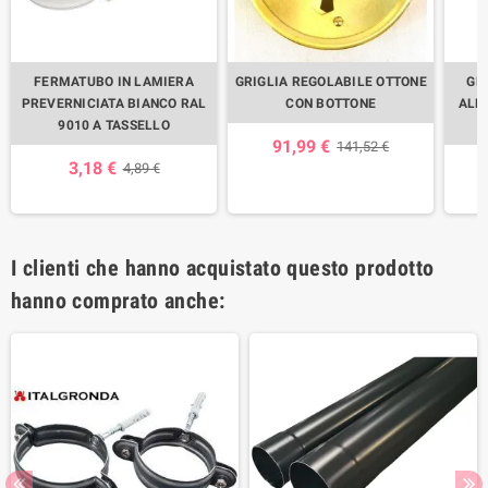
FERMATUBO IN LAMIERA
GRIGLIA REGOLABILE OTTONE
GR
PREVERNICIATA BIANCO RAL
CON BOTTONE
ALL
9010 A TASSELLO
91,99 €
141,52 €
3,18 €
4,89 €
I clienti che hanno acquistato questo prodotto
hanno comprato anche: