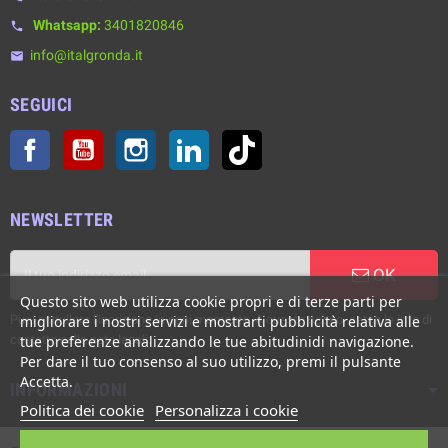
Whatsapp:
3401820846
phone
info@italgronda.it
email
SEGUICI
Facebook
YouTube
Instagram
LinkedIn
TikTok
NEWSLETTER
OK
Questo sito web utilizza cookie propri e di terze parti per
Puoi annullare l'iscrizione in ogni momento. A questo scopo, cerca le info di
migliorare i nostri servizi e mostrarti pubblicità relativa alle
contatto nelle note legali.
tue preferenze analizzando le tue abitudinidi navigazione.
Per dare il tuo consenso al suo utilizzo, premi il pulsante
Accetta.
INFORMAZIONI
Politica dei cookie
Personalizza i cookie