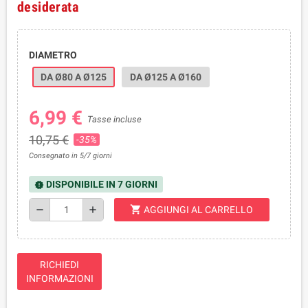
desiderata
DIAMETRO
DA Ø80 A Ø125
DA Ø125 A Ø160
6,99 €
Tasse incluse
10,75 €
-35%
Consegnato in 5/7 giorni
DISPONIBILE IN 7 GIORNI
new_releases
shopping_cart
remove
add
AGGIUNGI AL CARRELLO
RICHIEDI
INFORMAZIONI