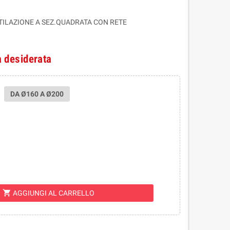
NTILAZIONE A SEZ.QUADRATA CON RETE
à desiderata
DA Ø160 A Ø200
shopping_cart
AGGIUNGI AL CARRELLO