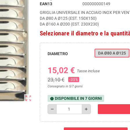
EAN13
000000000149
GRIGLIA UNIVERSALE IN ACCIAIO INOX PER VE
DA Ø80 A Ø125 (EST. 150X150)
DA Ø160 A Ø200 (EST. 230X230)
Selezionare il diametro e la quantit
DA Ø80 A Ø125
DIAMETRO
15,02 €
Tasse incluse
23,10 €
-35%
Consegnato in 5/7 giorni
zoom_out_map
DISPONIBILE IN 7 GIORNI
new_releases
remove
add