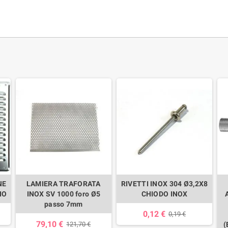
NE
LAMIERA TRAFORATA
RIVETTI INOX 304 Ø3,2X8
IO
INOX SV 1000 foro Ø5
CHIODO INOX
passo 7mm
0,12 €
0,19 €
79,10 €
121,70 €
(