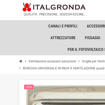
CANALI E PROFILI
ACCESSORI
ATTREZZATURE
FISSAGGI
PER IL FOTOVOLTAICO
chevron_right
Ventilazione accessori aerazione
chevron_right
Griglie per Vent
chevron_right
BORCHIA UNIVERSALE IN INOX X VENTILAZIONE quadr
-35%