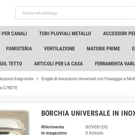
 PER CANALI
TUBI PLUVIALI METALLO
ACCESSORI PE
FUMISTERIA
VENTILAZIONE
MATERIE PRIME
E
 SUL TETTO
ARTICOLI PER LA CASA
FERRAMENTA VARI
ilazione Italgronda
chevron_right
Griglie di Aerazione Universali con Fissaggio a Mol
a C/RETE
BORCHIA UNIVERSALE IN INOX
Riferimento
BOVE812IQ
In magazzino
0 Articolo