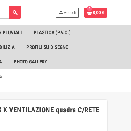
0
search
person
Accedi
0,00 €
R PLUVIALI
PLASTICA (P.V.C.)
DILIZIA
PROFILI SU DISEGNO
A
PHOTO GALLERY
la
 X VENTILAZIONE quadra C/RETE