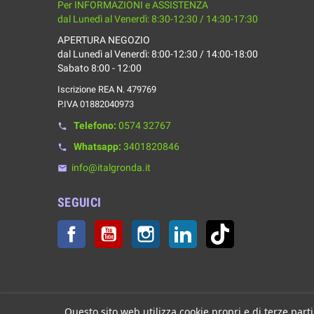
Per INFORMAZIONI e ASSISTENZA
dal Lunedì al Venerdì: 8:30-12:30 / 14:30-17:30
APERTURA NEGOZIO
dal Lunedì al Venerdì: 8:00-12:30 / 14:00-18:00
Sabato 8:00 - 12:00
Iscrizione REA N. 479769
P.IVA 01882040973
Telefono:
0574 32767
phone
Whatsapp:
3401820846
phone
info@italgronda.it
email
SEGUICI
Facebook
YouTube
Instagram
LinkedIn
TikTok
Questo sito web utilizza cookie propri e di terze parti