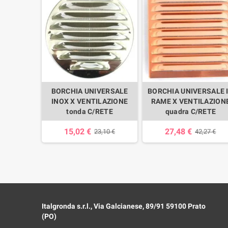
BORCHIA UNIVERSALE
BORCHIA UNIVERSALE 
INOX X VENTILAZIONE
RAME X VENTILAZION
tonda C/RETE
quadra C/RETE
15,02 €
27,48 €
23,10 €
42,27 €
Italgronda s.r.l., Via Galcianese, 89/91 59100 Prato
(PO)