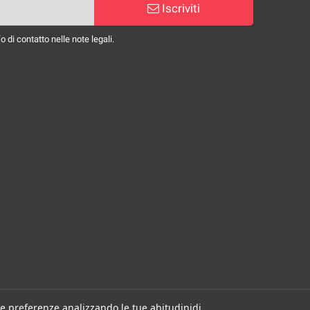
Iscriviti
 di contatto nelle note legali.
 tue preferenze analizzando le tue abitudinidi