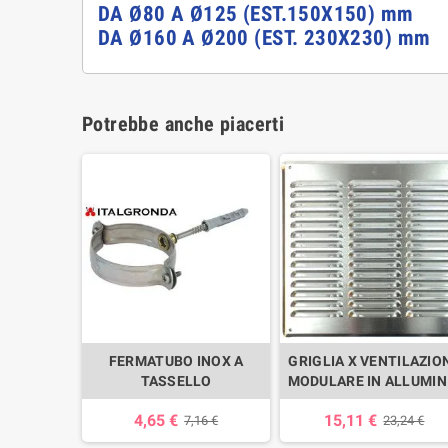
DA Ø80 A Ø125 (EST.150X150) mm
DA Ø160 A Ø200 (EST. 230X230) mm
Potrebbe anche piacerti
FERMATUBO INOX A
GRIGLIA X VENTILAZIO
TASSELLO
MODULARE IN ALLUMIN
4,65 €
15,11 €
7,16 €
23,24 €