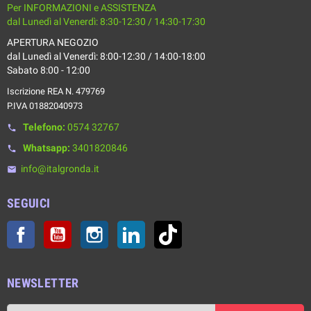
Per INFORMAZIONI e ASSISTENZA
dal Lunedì al Venerdì: 8:30-12:30 / 14:30-17:30
APERTURA NEGOZIO
dal Lunedì al Venerdì: 8:00-12:30 / 14:00-18:00
Sabato 8:00 - 12:00
Iscrizione REA N. 479769
P.IVA 01882040973
Telefono:
0574 32767
phone
Whatsapp:
3401820846
phone
info@italgronda.it
email
SEGUICI
Facebook
YouTube
Instagram
LinkedIn
TikTok
NEWSLETTER