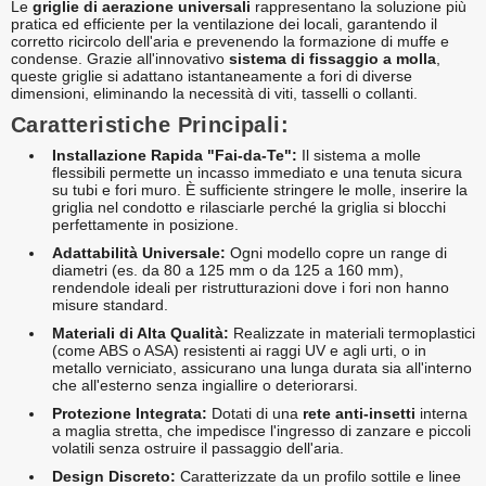
Le
griglie di aerazione universali
rappresentano la soluzione più
pratica ed efficiente per la ventilazione dei locali, garantendo il
corretto ricircolo dell'aria e prevenendo la formazione di muffe e
condense. Grazie all'innovativo
sistema di fissaggio a molla
,
queste griglie si adattano istantaneamente a fori di diverse
dimensioni, eliminando la necessità di viti, tasselli o collanti.
Caratteristiche Principali:
Installazione Rapida "Fai-da-Te":
Il sistema a molle
flessibili permette un incasso immediato e una tenuta sicura
su tubi e fori muro. È sufficiente stringere le molle, inserire la
griglia nel condotto e rilasciarle perché la griglia si blocchi
perfettamente in posizione.
Adattabilità Universale:
Ogni modello copre un range di
diametri (es. da 80 a 125 mm o da 125 a 160 mm),
rendendole ideali per ristrutturazioni dove i fori non hanno
misure standard.
Materiali di Alta Qualità:
Realizzate in materiali termoplastici
(come ABS o ASA) resistenti ai raggi UV e agli urti, o in
metallo verniciato, assicurano una lunga durata sia all'interno
che all'esterno senza ingiallire o deteriorarsi.
Protezione Integrata:
Dotati di una
rete anti-insetti
interna
a maglia stretta, che impedisce l'ingresso di zanzare e piccoli
volatili senza ostruire il passaggio dell'aria.
Design Discreto:
Caratterizzate da un profilo sottile e linee