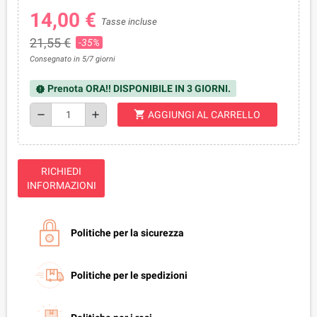
14,00 €
Tasse incluse
21,55 €
-35%
Consegnato in 5/7 giorni
Prenota ORA!! DISPONIBILE IN 3 GIORNI.
new_releases
shopping_cart
remove
add
AGGIUNGI AL CARRELLO
RICHIEDI
INFORMAZIONI
Politiche per la sicurezza
Politiche per le spedizioni