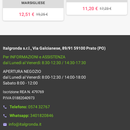
MARSIGLIESE
11,20 €
17,23 €
12,51 €
19,25 €
Italgronda s.r.l., Via Galcianese, 89/91 59100 Prato (PO)
Per INFORMAZIONI e ASSISTENZA
dal Lunedì al Venerdì: 8:30-12:30 / 14:30-17:30
APERTURA NEGOZIO
dal Lunedì al Venerdì: 8:00-12:30 / 14:00-18:00
Sabato 8:00 - 12:00
Iscrizione REA N. 479769
P.IVA 01882040973
Telefono:
0574 32767
phone
Whatsapp:
3401820846
phone
info@italgronda.it
email