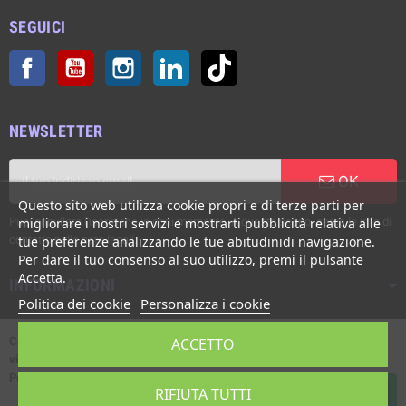
SEGUICI
Facebook
YouTube
Instagram
LinkedIn
TikTok
NEWSLETTER
OK
Questo sito web utilizza cookie propri e di terze parti per
Puoi annullare l'iscrizione in ogni momento. A questo scopo, cerca le info di
migliorare i nostri servizi e mostrarti pubblicità relativa alle
contatto nelle note legali.
tue preferenze analizzando le tue abitudinidi navigazione.
Per dare il tuo consenso al suo utilizzo, premi il pulsante
Accetta.
INFORMAZIONI
Politica dei cookie
Personalizza i cookie
Copyright © Italgronda s.r.l. 2002/2026. Tutti i diritti sono riservati. E'
ACCETTO
vietata la riproduzione anche parziale.
Powered by Giotto s.r.l.
RIFIUTA TUTTI
Contattaci su Whatsapp!