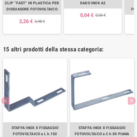
CLIP ’’FAST’’ IN PLASTICA PER
DADO INOX A2
DISSUASORE FOTOVOLTAICO
FO
0,04 €
0,06 €
2,26 €
3,48 €
15 altri prodotti della stessa categoria:
STAFFA INOX X FISSAGGIO
STAFFA INOX X FISSAGGIO
FOTOVOLTAICO a L h.150
FOTOVOLTAICO a C h.90 PIANA