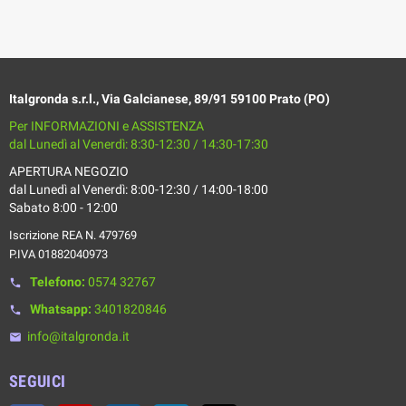
Italgronda s.r.l., Via Galcianese, 89/91 59100 Prato (PO)
Per INFORMAZIONI e ASSISTENZA
dal Lunedì al Venerdì: 8:30-12:30 / 14:30-17:30
APERTURA NEGOZIO
dal Lunedì al Venerdì: 8:00-12:30 / 14:00-18:00
Sabato 8:00 - 12:00
Iscrizione REA N. 479769
P.IVA 01882040973
Telefono:
0574 32767
phone
Whatsapp:
3401820846
phone
info@italgronda.it
email
SEGUICI