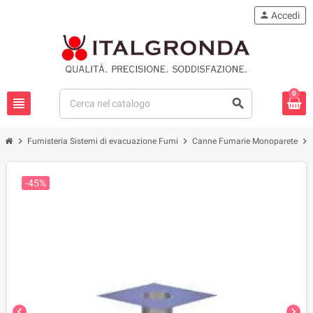
person
Accedi
0
view_headline
search
chevron_right
chevron_right
chevron_right
Fumisteria Sistemi di evacuazione Fumi
Canne Fumarie Monoparete
-45%
chevron_left
chevron_right