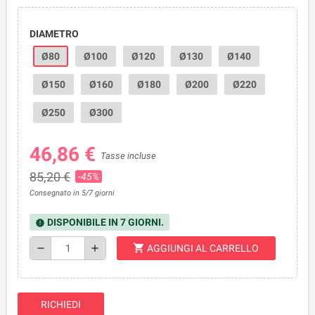
DIAMETRO
Ø80
Ø100
Ø120
Ø130
Ø140
Ø150
Ø160
Ø180
Ø200
Ø220
Ø250
Ø300
46,86 €
Tasse incluse
85,20 €
-45%
Consegnato in 5/7 giorni
DISPONIBILE IN 7 GIORNI.
new_releases
shopping_cart
remove
add
AGGIUNGI AL CARRELLO
RICHIEDI