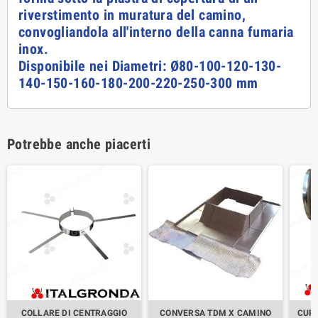
riverstimento in muratura del camino,
convogliandola all'interno della canna fumaria
inox.
Disponibile nei Diametri: Ø80-100-120-130-
140-150-160-180-200-220-250-300 mm
Potrebbe anche piacerti
COLLARE DI CENTRAGGIO
CONVERSA TDM X CAMINO
CURV