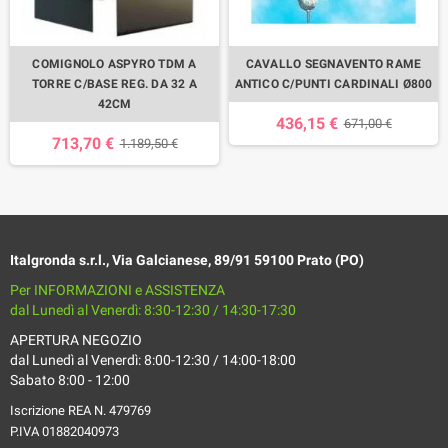
COMIGNOLO ASPYRO TDM A
CAVALLO SEGNAVENTO RAME
TORRE C/BASE REG. DA 32 A
ANTICO C/PUNTI CARDINALI Ø800
42CM
436,15 €
671,00 €
713,70 €
1.189,50 €
Italgronda s.r.l., Via Galcianese, 89/91 59100 Prato (PO)
Per INFORMAZIONI e ASSISTENZA
dal Lunedì al Venerdì: 8:30-12:30 / 14:30-17:30
APERTURA NEGOZIO
dal Lunedì al Venerdì: 8:00-12:30 / 14:00-18:00
Sabato 8:00 - 12:00
Iscrizione REA N. 479769
P.IVA 01882040973