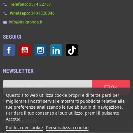
Telefono:
0574 32767
phone
Whatsapp:
3401820846
phone
info@italgronda.it
email
SEGUICI
Facebook
YouTube
Instagram
LinkedIn
TikTok
NEWSLETTER
OK
Questo sito web utilizza cookie propri e di terze parti per
Puoi annullare l'iscrizione in ogni momento. A questo scopo, cerca le info di
migliorare i nostri servizi e mostrarti pubblicità relativa alle
contatto nelle note legali.
tue preferenze analizzando le tue abitudinidi navigazione.
Per dare il tuo consenso al suo utilizzo, premi il pulsante
Accetta.
INFORMAZIONI
Politica dei cookie
Personalizza i cookie