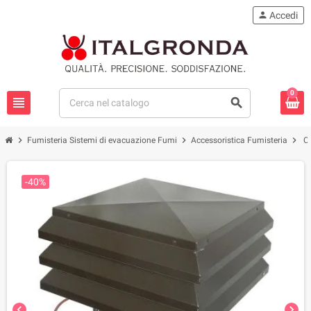
person
Accedi
0
view_headline
search
chevron_right
chevron_right
chevron_right
Fumisteria Sistemi di evacuazione Fumi
Accessoristica Fumisteria
C
-40%
chevron_left
chevron_right