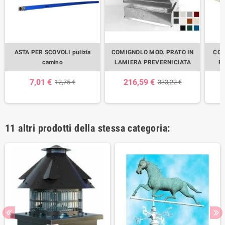
ASTA PER SCOVOLI pulizia
COMIGNOLO MOD. PRATO IN
CON
camino
LAMIERA PREVERNICIATA
R
7,01 €
216,59 €
12,75 €
333,22 €
11 altri prodotti della stessa categoria: